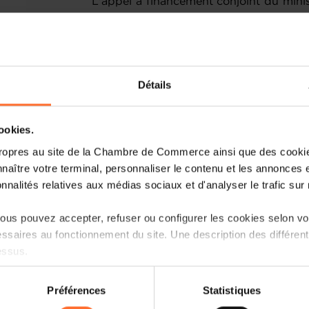
L'appel à financement conjoint du mini
à stimuler la mise en œuvre de projets d
à fort impact et innovants, qui ont r
d'accélérer le processus de transfo
intégrant l'ingénierie, la conception et 
Détails
que le calcul haute performance dans 
première édition, l'appel à projets HPC
expertise substantielle dans le domain
cookies.
l'analyse des big data ou de la for
artificielle (IA), mais peu ou pas d'exper
ropres au site de la Chambre de Commerce ainsi que des cookies
HPC. Il s'agit donc d'entreprises qui
naître votre terminal, personnaliser le contenu et les annonces 
institut de recherche public pour réussir
onnalités relatives aux médias sociaux et d'analyser le trafic sur n
Les projets à réaliser dans le cadre de
us pouvez accepter, refuser ou configurer les cookies selon vos
plus haute qualité et dans le domaine d
ssaires au fonctionnement du site. Une description des différen
également avoir un effet positif et 
essus.
compétences, des connaissances et de l
R&D assistée par ordinateur.
on sur le site et certaines fonctionnalités (ex : lecture de vidéos,
Préférences
Statistiques
rences de lecture vidéo, personnalisation de l’affichage du site