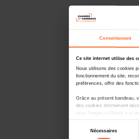
Consentement
Ce site internet utilise des 
Nous utilisons des cookies p
fonctionnement du site, recon
préférences, offrir des foncti
Grâce au présent bandeau, vo
des cookies strictement néce
sous l’onglet « Détails » ci-d
Sélection
Il est précisé que la navigati
Nécessaires
du
sociaux, sauvegarde des préfé
consentement