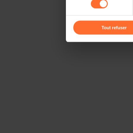
cas de refus de tous les coo
Vous avez la possibilité de m
gauche de chaque page.
Tout refuser
Pour de plus amples informat
personnelles, vous pouvez c
personnelles
.