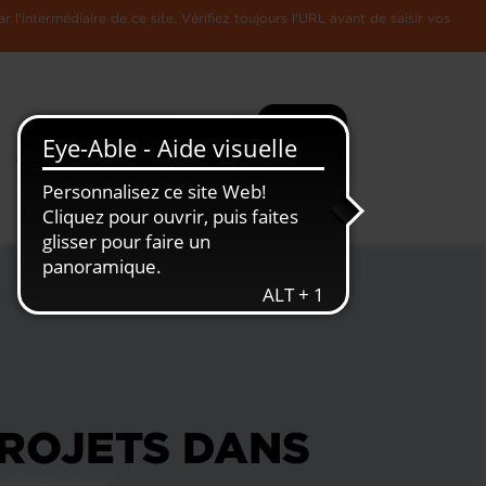
l'intermédiaire de ce site. Vérifiez toujours l'URL avant de saisir vos
Recherche
Plus
Toute
L'Economie
l'information
Luxembourgeoise
PROJETS DANS