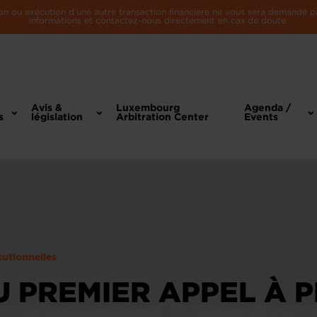
n ou exécution d'une autre transaction financière ne vous sera demandé par 
informations et contactez-nous directement en cas de doute.
Avis &
Luxembourg
Agenda /
s
législation
Arbitration Center
Events
tutionnelles
 PREMIER APPEL À 