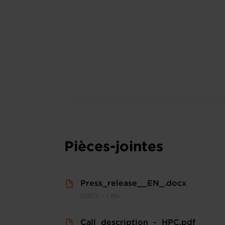
Pièces-jointes
Press_release__EN_.docx
DOCX • 1 Mo
Call_description_-_HPC.pdf