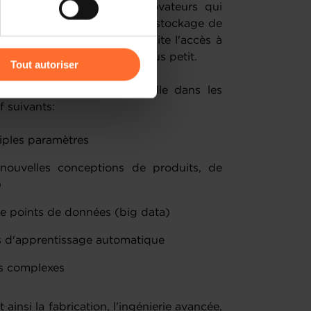
ttaquer à des problèmes novateurs qui
e ressources de calcul et de stockage de
 pourquoi le travail nécessite l'accès à
r l’icône flottante en bas à
é sur un système de calcul plus petit.
Tout autoriser
ojets de recherche industrielle dans les
amenés à traiter vos données
f suivants:
de protection des données
iples paramètres
e nouvelles conceptions de produits, de
)
 de points de données (big data)
hmes d'apprentissage automatique
es complexes
nsi la fabrication, l'ingénierie avancée,