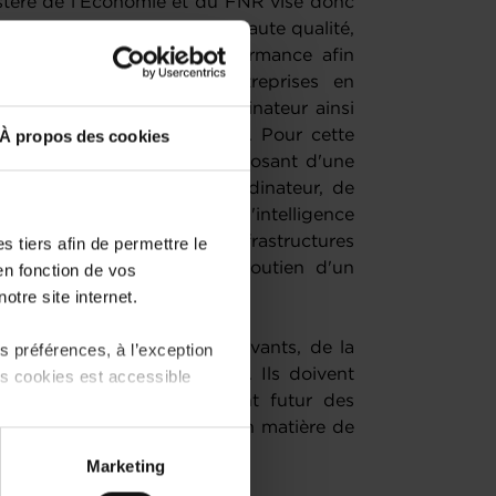
stère de l’Économie et du FNR vise donc
e recherche industrielle de haute qualité,
ecours au calcul haute performance afin
rmation numérique des entreprises en
l'analytique assistées par ordinateur ainsi
À propos des cookies
leur processus d'innovation. Pour cette
 cible les acteurs privés disposant d'une
e de la R&D assistée par ordinateur, de
mation des algorithmes d'intelligence
tise dans l'utilisation des infrastructures
 tiers afin de permettre le
 doivent s'appuyer sur un soutien d'un
en fonction de vos
 leur transfert vers le HPC.
otre site internet.
 cet appel doivent être innovants, de la
 préférences, à l’exception
e la recherche industrielle. Ils doivent
ts cookies est accessible
durable sur le développement futur des
'expertise des entreprises en matière de
 partage sur les réseaux
Marketing
) peuvent être affectées en