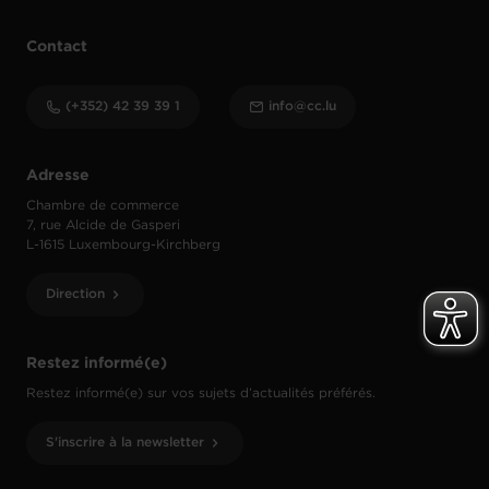
Contact
(+352) 42 39 39 1
info@cc.lu
Adresse
Chambre de commerce
7, rue Alcide de Gasperi
L-1615 Luxembourg-Kirchberg
Direction
Restez informé(e)
Restez informé(e) sur vos sujets d’actualités préférés.
S'inscrire à la newsletter