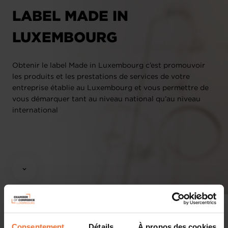
LABEL MADE IN
LUXEMBOURG
Obtenir le label Made in Luxembourg c’est promouvoir
les produits et les prestations de services de votre
entreprise établie au Luxembourg et vous permettre de
vous démarquer tant au niveau national qu’au niveau
international
Consentement
Détails
À propos des cookies