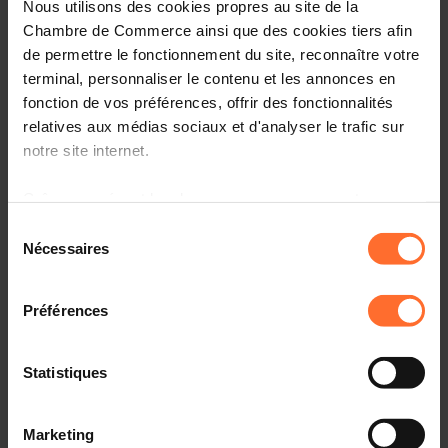
Nous utilisons des cookies propres au site de la
Les organisations d’employeurs favorables à un
Chambre de Commerce ainsi que des cookies tiers afin
dialogue social responsable et orienté vers l’avenir
de permettre le fonctionnement du site, reconnaître votre
terminal, personnaliser le contenu et les annonces en
fonction de vos préférences, offrir des fonctionnalités
relatives aux médias sociaux et d'analyser le trafic sur
notre site internet.
Grâce au présent bandeau, vous pouvez accepter,
refuser ou configurer les cookies selon vos préférences,
Sélection
à l’exception des cookies strictement nécessaires au
Nécessaires
du
fonctionnement du site. Une description des différents
consentement
cookies est accessible sous l’onglet « Détails » ci-
Préférences
dessus.
News institutionnelles
02.01.2026
Il est précisé que la navigation sur le site et certaines
Statistiques
Recommandation européenne pour des
fonctionnalités (ex : lecture de vidéos, partage sur les
investissements sortants
réseaux sociaux, sauvegarde des préférences de lecture
Marketing
vidéo, personnalisation de l’affichage du site) peuvent