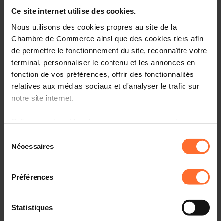
Français
Online Workshop
Ce site internet utilise des cookies.
Nous utilisons des cookies propres au site de la
Chambre de Commerce ainsi que des cookies tiers afin
de permettre le fonctionnement du site, reconnaître votre
terminal, personnaliser le contenu et les annonces en
fonction de vos préférences, offrir des fonctionnalités
relatives aux médias sociaux et d'analyser le trafic sur
notre site internet.
Grâce au présent bandeau, vous pouvez accepter,
Webinaire
refuser ou configurer les cookies selon vos préférences,
Sélection
Mardi 18 Août 2026
à l’exception des cookies strictement nécessaires au
Nécessaires
du
fonctionnement du site. Une description des différents
Online Workshop : How to start your business in
consentement
cookies est accessible sous l’onglet « Détails » ci-
Luxembourg? 18/08/26
Préférences
dessus.
Anglais
Online Workshop
Il est précisé que la navigation sur le site et certaines
Statistiques
fonctionnalités (ex : lecture de vidéos, partage sur les