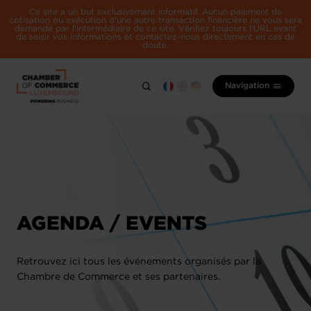
Ce site a un but exclusivement informatif. Aucun paiement de
cotisation ou exécution d'une autre transaction financière ne vous sera
demandé par l'intermédiaire de ce site. Vérifiez toujours l'URL avant
de saisir vos informations et contactez-nous directement en cas de
doute.
Navigation
AGENDA / EVENTS
Retrouvez ici tous les événements organisés par la
Chambre de Commerce et ses partenaires.