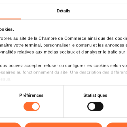
Publication du Rapport Annuel
Détails
2025 de la Chambre de Commerce
cookies.
ropres au site de la Chambre de Commerce ainsi que des cookies
Lire plus
naître votre terminal, personnaliser le contenu et les annonces 
onnalités relatives aux médias sociaux et d'analyser le trafic sur n
us pouvez accepter, refuser ou configurer les cookies selon vos
ssaires au fonctionnement du site. Une description des différen
essus.
on sur le site et certaines fonctionnalités (ex : lecture de vidéos,
Préférences
Statistiques
rences de lecture vidéo, personnalisation de l’affichage du site
kies ou des cookies non nécessaires.
odifier ou retirer votre consentement à tout moment en cliquant su
03.07.2026