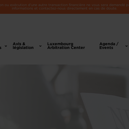
n ou exécution d'une autre transaction financière ne vous sera demandé par 
informations et contactez-nous directement en cas de doute.
Avis &
Luxembourg
Agenda /
s
législation
Arbitration Center
Events