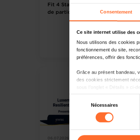
Fit 4 Start #17 : Un nouveau record
Consentement
de participation
Ce site internet utilise des 
Nous utilisons des cookies p
Lire plus
fonctionnement du site, recon
préférences, offrir des foncti
Grâce au présent bandeau, vo
des cookies strictement néce
sous l’onglet « Détails » ci-d
Sélection
Il est précisé que la navigati
Nécessaires
du
sociaux, sauvegarde des préfé
consentement
cas de refus de tous les coo
Vous avez la possibilité de m
06.07.2026
gauche de chaque page.