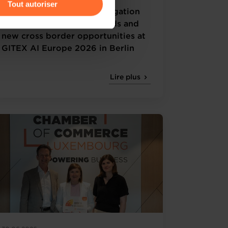
Tout autoriser
Luxembourg business delegation
amenés à traiter vos données
explores the latest AI trends and
de protection des données
new cross border opportunities at
GITEX AI Europe 2026 in Berlin
Lire plus