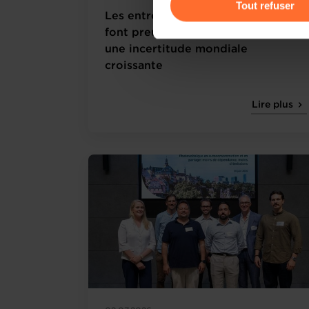
Tout refuser
Les entrepreneurs luxembourgeois
Pour de plus amples informat
font preuve de résilience face à
personnelles, vous pouvez c
une incertitude mondiale
personnelles
.
croissante
Lire plus