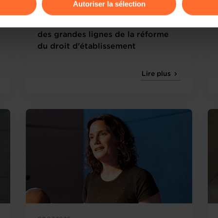
Autoriser la sélection
Présentation du bilan 2025 des
ions sur la manière dont nous utilisons lescookies et sommes 
autorisations d'établissement et
onsulter notre
Charte d’usage des cookies
et notre
Politique 
des grandes lignes de la réforme
du droit d'établissement
Lire plus