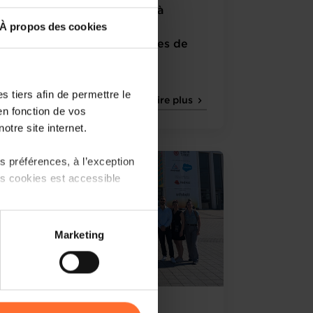
Marché unique : Participez à
À propos des cookies
l'enquête de la commission
européenne sur les pratiques de
"gold-plating"
 tiers afin de permettre le
Lire plus
en fonction de vos
otre site internet.
 préférences, à l’exception
ts cookies est accessible
 partage sur les réseaux
Marketing
) peuvent être affectées en
r l’icône flottante en bas à
03.07.2026