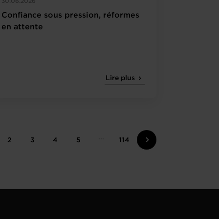
30.06.2026
Confiance sous pression, réformes
en attente
Lire plus
2
3
4
5
114