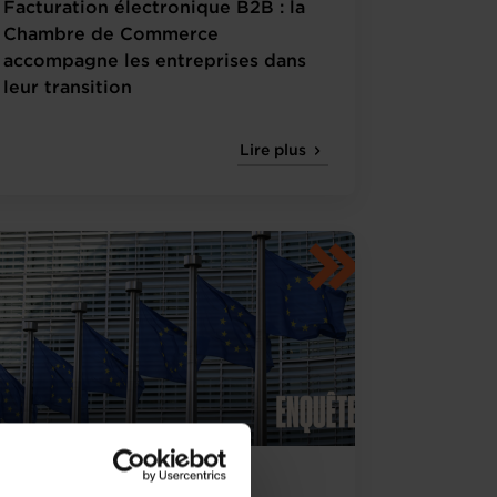
Facturation électronique B2B : la
Chambre de Commerce
accompagne les entreprises dans
leur transition
Lire plus
09.07.2026