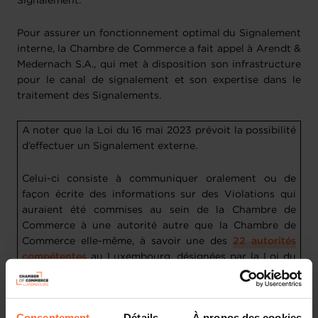
Signalement.
Pour assurer un fonctionnement optimal du Signalement
interne, la Chambre de Commerce a fait appel à Arendt &
Medernach S.A., qui met à disposition son infrastructure
pour le canal de signalement et son expertise dans le
traitement des Signalements.
A noter que la Loi du 16 mai 2023 prévoit la possibilité
d’effectuer un Signalement externe.
Celui-ci consiste à communiquer oralement ou de
façon écrite des informations sur des Violations qui
auraient été commises au sein de la Chambre de
Commerce à une autorité autre que la Chambre de
Commerce elle-même, à savoir une des
22 autorités
compétentes
au Luxembourg, désignées par la Loi du
16 mai 2023.
Les Auteurs de signalement désirant effectuer un
Consentement
Détails
À propos des cookies