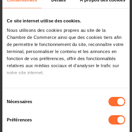
signalement concernant des Violations sont
encouragés à privilégier le canal de signalement
interne afin de s'assurer que le Signalement soit traité
Ce site internet utilise des cookies.
de la manière la plus rapide et la plus efficace
possible.
Nous utilisons des cookies propres au site de la
Chambre de Commerce ainsi que des cookies tiers afin
de permettre le fonctionnement du site, reconnaître votre
Le Signalement interne peut être effectué
dès que
terminal, personnaliser le contenu et les annonces en
possible après la survenance de la Violation ou la prise
fonction de vos préférences, offrir des fonctionnalités
de connaissance de la Violation ou de la Violation
relatives aux médias sociaux et d'analyser le trafic sur
potentielle:
notre site internet.
par écrit
:
Grâce au présent bandeau, vous pouvez accepter,
refuser ou configurer les cookies selon vos préférences,
soit par e-mail :
cdc.whistleblowing@arendt.com
Sélection
à l’exception des cookies strictement nécessaires au
Nécessaires
du
soit par voie postale : Arendt & Medernach S.A. c/o
fonctionnement du site. Une description des différents
consentement
Procédures d’alerte, 41 avenue JF Kennedy, L-1855
cookies est accessible sous l’onglet « Détails » ci-
Luxembourg
Préférences
dessus.