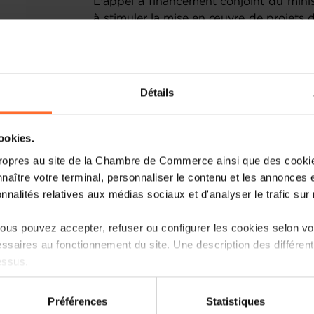
L'appel à financement conjoint du mini
à stimuler la mise en œuvre de projets d
à fort impact et innovants, qui ont r
d'accélérer le processus de transfo
intégrant l'ingénierie, la conception et 
que le calcul haute performance dans 
Détails
première édition, l'appel à projets HPC
expertise substantielle dans le domain
l'analyse des big data ou de la for
cookies.
artificielle (IA), mais peu ou pas d'exper
ropres au site de la Chambre de Commerce ainsi que des cookies
HPC. Il s'agit donc d'entreprises qui
naître votre terminal, personnaliser le contenu et les annonces 
institut de recherche public pour réussir
onnalités relatives aux médias sociaux et d'analyser le trafic sur n
Les projets à réaliser dans le cadre de
us pouvez accepter, refuser ou configurer les cookies selon vos
plus haute qualité et dans le domaine d
ssaires au fonctionnement du site. Une description des différen
également avoir un effet positif et 
essus.
compétences, des connaissances et de l
R&D assistée par ordinateur.
on sur le site et certaines fonctionnalités (ex : lecture de vidéos,
Préférences
Statistiques
rences de lecture vidéo, personnalisation de l’affichage du site