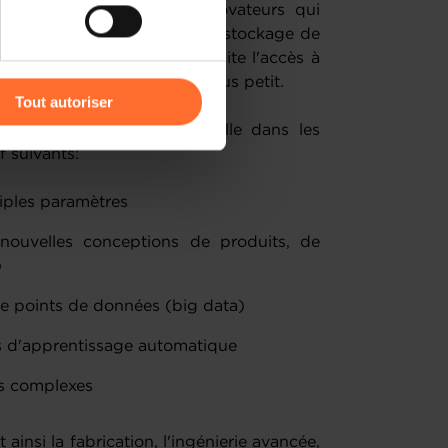
ttaquer à des problèmes novateurs qui
e ressources de calcul et de stockage de
 pourquoi le travail nécessite l'accès à
r l’icône flottante en bas à
é sur un système de calcul plus petit.
Tout autoriser
ojets de recherche industrielle dans les
amenés à traiter vos données
f suivants:
de protection des données
iples paramètres
e nouvelles conceptions de produits, de
)
 de points de données (big data)
hmes d'apprentissage automatique
es complexes
nsi la fabrication, l'ingénierie avancée,