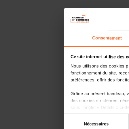
Consentement
Ce site internet utilise des 
Nous utilisons des cookies p
fonctionnement du site, recon
préférences, offrir des foncti
Grâce au présent bandeau, vo
des cookies strictement néce
sous l’onglet « Détails » ci-d
Sélection
Il est précisé que la navigati
Nécessaires
du
sociaux, sauvegarde des préfé