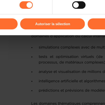
Les projets de recherche doivent s'a
kies ou des cookies non nécessaires.
nécessitent d'importantes allocations d
données. Les demandes doivent indiquer
odifier ou retirer votre consentement à tout moment en cliquant su
une structure HPC et ne peut être réalis
Autoriser la sélection
L'appel à projets conjoint vise les pr
ions sur la manière dont nous utilisons lescookies et sommes 
domaines d'application du calcul intensi
onsulter notre
Charte d’usage des cookies
et notre
Politique 
simulations complexes avec de mult
tests et optimisation virtuels (d
processus, de matériaux complexes
analyse et visualisation de millions
intelligence artificielle et algorit
prédictions et prévisions de modèl
Les domaines thématiques comprennent ai