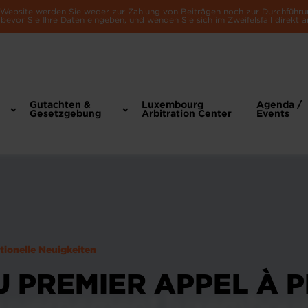
e Website werden Sie weder zur Zahlung von Beiträgen noch zur Durchführu
bevor Sie Ihre Daten eingeben, und wenden Sie sich im Zweifelsfall direkt a
Gutachten &
Luxembourg
Agenda /
Gesetzgebung
Arbitration Center
Events
utionelle Neuigkeiten
 PREMIER APPEL À 