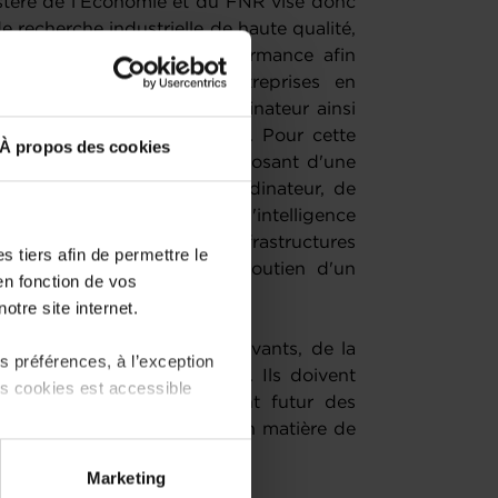
stère de l’Économie et du FNR vise donc
e recherche industrielle de haute qualité,
ecours au calcul haute performance afin
rmation numérique des entreprises en
l'analytique assistées par ordinateur ainsi
leur processus d'innovation. Pour cette
À propos des cookies
 cible les acteurs privés disposant d'une
e de la R&D assistée par ordinateur, de
mation des algorithmes d'intelligence
tise dans l'utilisation des infrastructures
 tiers afin de permettre le
 doivent s'appuyer sur un soutien d'un
en fonction de vos
 leur transfert vers le HPC.
otre site internet.
 cet appel doivent être innovants, de la
 préférences, à l’exception
e la recherche industrielle. Ils doivent
ts cookies est accessible
durable sur le développement futur des
'expertise des entreprises en matière de
 partage sur les réseaux
Marketing
) peuvent être affectées en