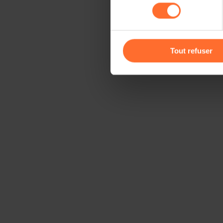
consentement
cas de refus de tous les coo
Vous avez la possibilité de m
gauche de chaque page.
Tout refuser
Pour de plus amples informat
personnelles, vous pouvez c
personnelles
.