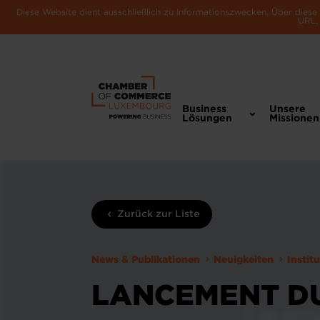
Diese Website dient ausschließlich zu Informationszwecken. Über dies
URL, 
Business
Unsere
Lösungen
Missionen
Zurück zur Liste
News & Publikationen
Neuigkeiten
Instit
LANCEMENT DU