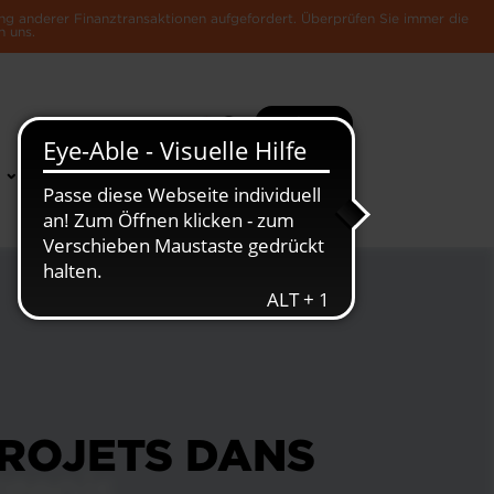
ng anderer Finanztransaktionen aufgefordert. Überprüfen Sie immer die
n uns.
Suche
Mehr
News &
Die Luxemburger
Publikationen
Wirtschaft
PROJETS DANS