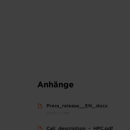
Anhänge
Press_release__EN_.docx
DOCX • 1 MB
Call_description_-_HPC.pdf