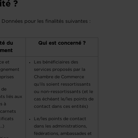
ité ?
onnées pour les finalités suivantes :
ité du
Qui est concerné ?
ement
ce et
Les bénéficiaires des
agnement
services proposés par la
eprises
Chambre de Commerce
qu’ils soient ressortissants
 de
ou non-ressortissants (et le
s liés aux
cas échéant le/les points de
s à
contact dans ces entités)
(carnets
ificats
Le/les points de contact
e…)
dans les administrations,
fédérations, ambassades et