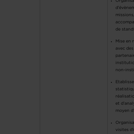
Organisa
d’évènem
missions,
accompa
de stands
Mise en 
avec des
partenai
instituti
non-inst
Etabliss
statistiq
réalisati
et d’anal
moyen d
Organisa
visites d