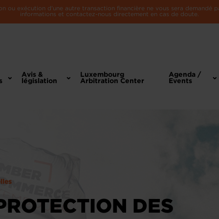
n ou exécution d'une autre transaction financière ne vous sera demandé par 
informations et contactez-nous directement en cas de doute.
Avis &
Luxembourg
Agenda /
s
législation
Arbitration Center
Events
lles
 PROTECTION DES