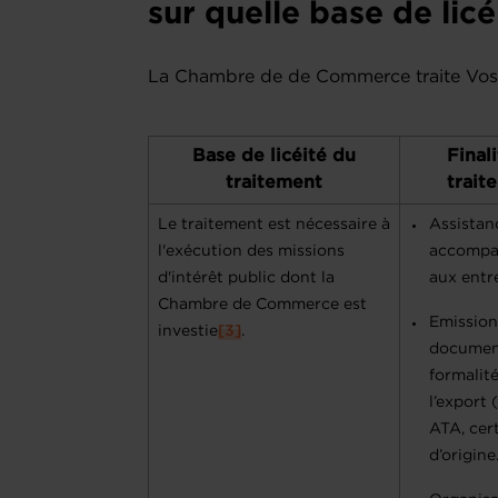
sur quelle base de licé
La Chambre de de Commerce traite Vos D
Base de licéité du
Final
traitement
trait
Le traitement est nécessaire à
Assistan
l'exécution des missions
accomp
d'intérêt public dont la
aux entr
Chambre de Commerce est
Emission
investie
[3]
.
document
formalité
l’export 
ATA, cert
d’origin