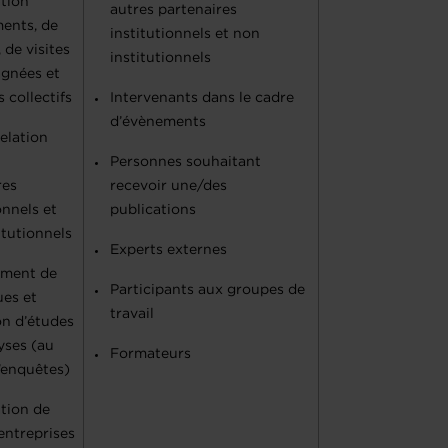
tion
autres partenaires
ents, de
institutionnels et non
 de visites
institutionnels
gnées et
 collectifs
Intervenants dans le cadre
d’évènements
relation
Personnes souhaitant
res
recevoir une/des
onnels et
publications
itutionnels
Experts externes
ement de
Participants aux groupes de
ues et
travail
on d’études
yses (au
Formateurs
’enquêtes)
tion de
’entreprises