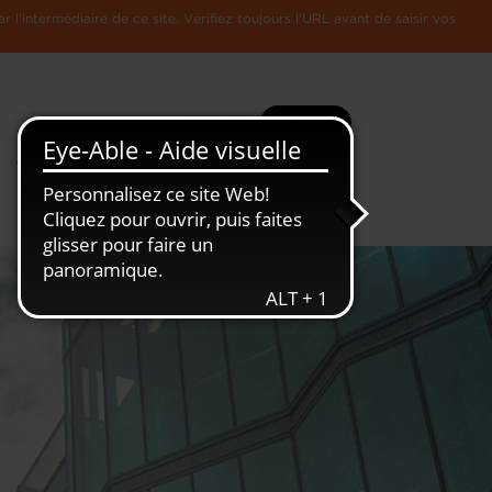
l'intermédiaire de ce site. Vérifiez toujours l'URL avant de saisir vos
Recherche
Plus
Toute
L'Economie
l'information
Luxembourgeoise