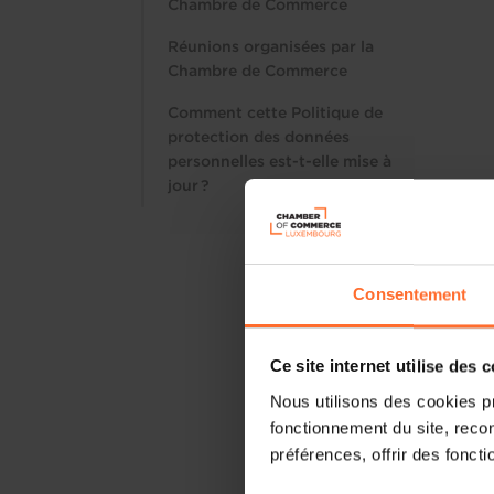
Chambre de Commerce
Réunions organisées par la
Chambre de Commerce
Comment cette Politique de
protection des données
personnelles est-t-elle mise à
jour ?
Consentement
Ce site internet utilise des 
Nous utilisons des cookies p
fonctionnement du site, recon
préférences, offrir des foncti