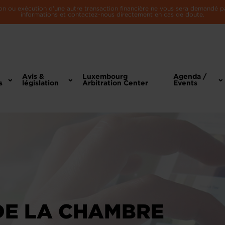
n ou exécution d'une autre transaction financière ne vous sera demandé par 
informations et contactez-nous directement en cas de doute.
Avis &
Luxembourg
Agenda /
s
législation
Arbitration Center
Events
DE LA CHAMBRE