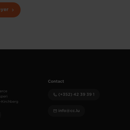
yer
Contact
erce
(+352) 42 39 39 1
speri
-Kirchberg
info@cc.lu