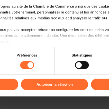
Fonction
ropres au site de la Chambre de Commerce ainsi que des cookies
naître votre terminal, personnaliser le contenu et les annonces 
onnalités relatives aux médias sociaux et d'analyser le trafic sur n
Courrier électronique
us pouvez accepter, refuser ou configurer les cookies selon vos
ssaires au fonctionnement du site. Une description des différen
essus.
Langue préférée
on sur le site et certaines fonctionnalités (ex : lecture de vidéos,
Préférences
Statistiques
rences de lecture vidéo, personnalisation de l’affichage du site
kies ou des cookies non nécessaires.
Je souhaite recevoir la Newsletter heb
odifier ou retirer votre consentement à tout moment en cliquant su
Autoriser la sélection
Je souhaite recevoir des informations en
suivants:
ions sur la manière dont nous utilisons lescookies et sommes 
onsulter notre
Charte d’usage des cookies
et notre
Politique 