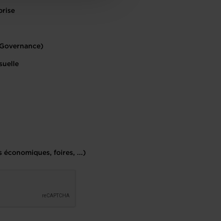
prise
, Governance)
suelle
 économiques, foires, ...)