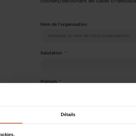
cochant/décochant les cases ci-dessous 
Nom de l'organisation
Salutation
Prénom
Nom
Détails
cookies.