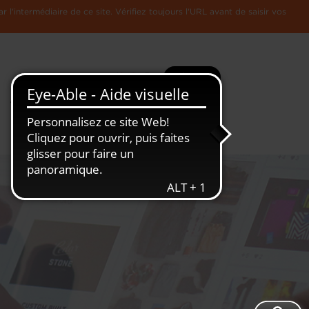
l'intermédiaire de ce site. Vérifiez toujours l'URL avant de saisir vos
Recherche
Plus
Toute
L'Economie
l'information
Luxembourgeoise