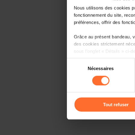
Nous utilisons des cookies p
fonctionnement du site, recon
préférences, offrir des foncti
Grâce au présent bandeau, vo
des cookies strictement néce
sous l’onglet « Détails » ci-d
Sélection
Il est précisé que la navigati
Nécessaires
du
sociaux, sauvegarde des préfé
consentement
cas de refus de tous les coo
Vous avez la possibilité de m
gauche de chaque page.
Tout refuser
Pour de plus amples informat
personnelles, vous pouvez c
personnelles
.