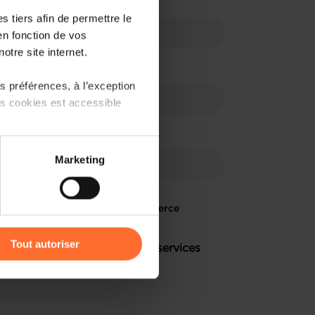
 tiers afin de permettre le
en fonction de vos
otre site internet.
 préférences, à l’exception
ts cookies est accessible
 partage sur les réseaux
Marketing
) peuvent être affectées en
domadaire de la Chambre de Commerce
r l’icône flottante en bas à
Tout autoriser
 relation avec les thèmes ou services
amenés à traiter vos données
de protection des données