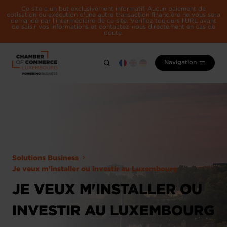
Ce site a un but exclusivement informatif. Aucun paiement de
cotisation ou exécution d'une autre transaction financière ne vous sera
demandé par l'intermédiaire de ce site. Vérifiez toujours l'URL avant
de saisir vos informations et contactez-nous directement en cas de
doute.
Navigation
Solutions Business
Je veux m'installer ou investir au Luxembourg
JE VEUX M'INSTALLER OU
INVESTIR AU LUXEMBOURG