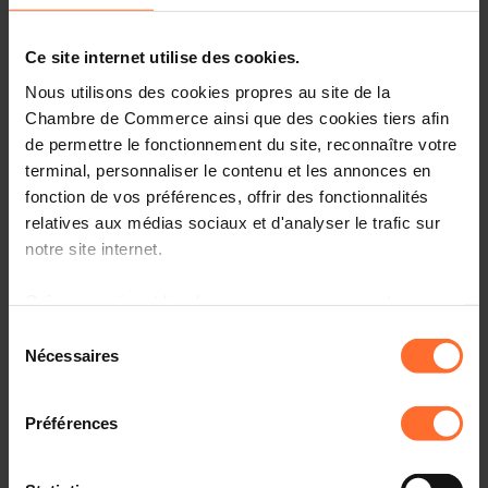
création d'entreprise
- Cadre législatif et réglementaire
Ce site internet utilise des cookies.
favorable aux entreprises
Une grande stabilité sociale et
Nous utilisons des cookies propres au site de la
politique
Chambre de Commerce ainsi que des cookies tiers afin
- Un PIB parmi les plus performants au
de permettre le fonctionnement du site, reconnaître votre
monde
terminal, personnaliser le contenu et les annonces en
- AAA pour ses fondamentaux
fonction de vos préférences, offrir des fonctionnalités
macroéconomiques solides
relatives aux médias sociaux et d'analyser le trafic sur
- 7e économie la plus résiliente au
notre site internet.
monde
Une main-d'œuvre multilingue et
qualifiée
Grâce au présent bandeau, vous pouvez accepter,
- 1er pays au monde pour l'emploi
refuser ou configurer les cookies selon vos préférences,
Sélection
hautement qualifié
à l’exception des cookies strictement nécessaires au
Nécessaires
du
- 1er pays de l'UE pour le nombre
fonctionnement du site. Une description des différents
consentement
moyen de langues parlées
cookies est accessible sous l’onglet « Détails » ci-
- 8e pour la compétitivité mondiale en
Préférences
dessus.
matière de talents
Des infrastructures numériques
Il est précisé que la navigation sur le site et certaines