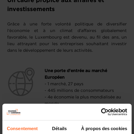
Un cadre propice aux affaires et
investissements
Grâce à une forte volonté politique de diversifier
l'économie et à un climat d'affaires globalement
favorable, le Luxembourg est devenu, au fil des ans, un
lieu attrayant pour les entreprises souhaitant investir
dans le développement de leurs activités.
Une porte d'entrée au marché
Européen
- 1 marché, 27 pays
- 445 millions de consommateurs
- 4e économie la plus mondialisée au
monde
Un cadre favorable aux entreprises
- Pays le plus ouvert aux entreprises
dans le monde
Consentement
Détails
À propos des cookies
- Procédures simplifiées pour la