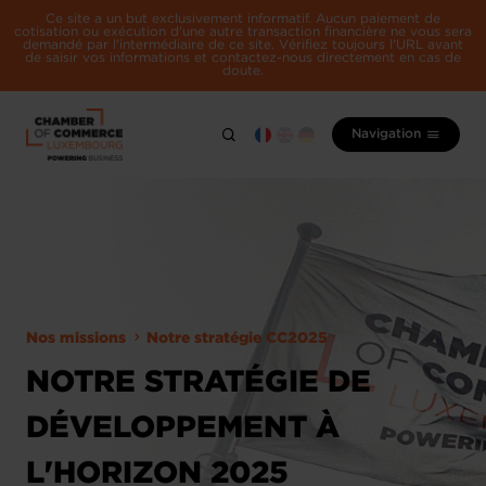
Ce site a un but exclusivement informatif. Aucun paiement de
cotisation ou exécution d'une autre transaction financière ne vous sera
demandé par l'intermédiaire de ce site. Vérifiez toujours l'URL avant
de saisir vos informations et contactez-nous directement en cas de
doute.
Navigation
Nos missions
Notre stratégie CC2025
NOTRE STRATÉGIE DE
DÉVELOPPEMENT À
L'HORIZON 2025