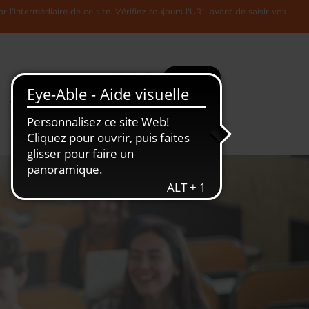
l'intermédiaire de ce site. Vérifiez toujours l'URL avant de saisir vos
Recherche
Plus
Toute
L'Economie
l'information
Luxembourgeoise