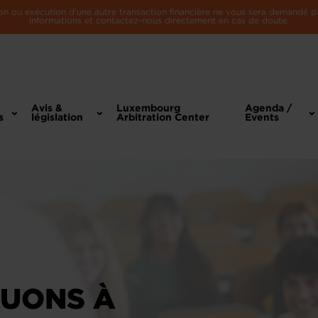
n ou exécution d'une autre transaction financière ne vous sera demandé par 
informations et contactez-nous directement en cas de doute.
Avis &
Luxembourg
Agenda /
s
législation
Arbitration Center
Events
BUONS À