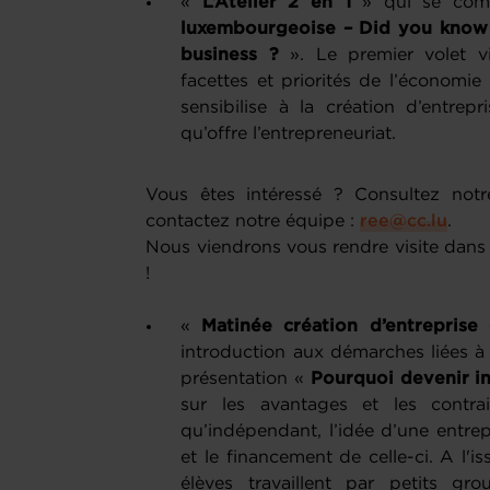
«
L’Atelier 2 en 1
» qui se com
luxembourgeoise – Did you know
business ?
». Le premier volet vi
facettes et priorités de l’économi
sensibilise à la création d’entrep
qu’offre l’entrepreneuriat.
Vous êtes intéressé ? Consultez notr
contactez notre équipe :
ree@cc.lu
.
Nous viendrons vous rendre visite dans v
!
«
Matinée création d’entreprise
introduction aux démarches liées à 
présentation «
Pourquoi devenir i
sur les avantages et les contra
qu’indépendant, l’idée d’une entre
et le financement de celle-ci. A l'is
élèves travaillent par petits gr