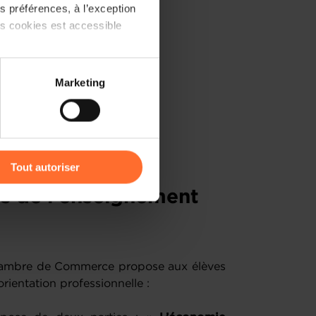
 préférences, à l’exception
ts cookies est accessible
 partage sur les réseaux
Marketing
) peuvent être affectées en
r l’icône flottante en bas à
Tout autoriser
amenés à traiter vos données
es de l’enseignement
de protection des données
a Chambre de Commerce propose aux élèves
rientation professionnelle :