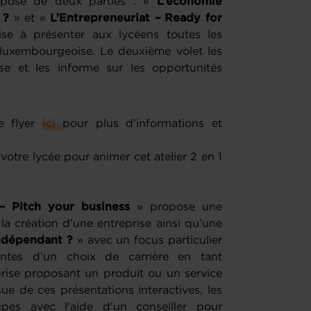
pose de deux parties : «
L’économie
 ?
» et «
L’Entrepreneuriat – Ready for
se à présenter aux lycéens toutes les
e luxembourgeoise. Le deuxième volet les
rise et les informe sur les opportunités
e flyer
ici
pour plus d’informations et
otre lycée pour animer cet atelier 2 en 1
 – Pitch your business
» propose une
la création d’une entreprise ainsi qu’une
ndépendant ?
» avec un focus particulier
intes d’un choix de carrière en tant
prise proposant un produit ou un service
sue de ces présentations interactives, les
oupes avec l'aide d'un conseiller pour