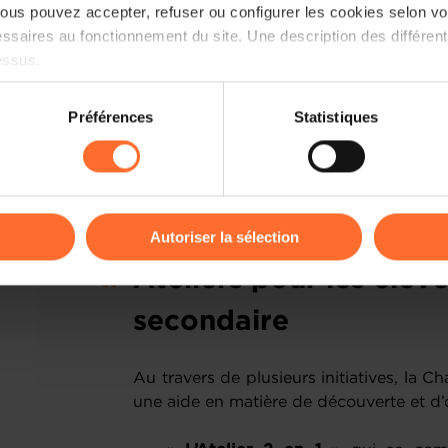
us pouvez accepter, refuser ou configurer les cookies selon vos
ssaires au fonctionnement du site. Une description des différen
essus.
on sur le site et certaines fonctionnalités (ex : lecture de vidéos,
Préférences
Statistiques
rences de lecture vidéo, personnalisation de l’affichage du site
kies ou des cookies non nécessaires.
odifier ou retirer votre consentement à tout moment en cliquant su
Autoriser la sélection
ions sur la manière dont nous utilisons lescookies et sommes 
Ateliers pour les élèv
onsulter notre
Charte d’usage des cookies
et notre
Politique 
secondaire
Au travers de plusieurs initiatives, l
une aide en matière de découverte et d’o