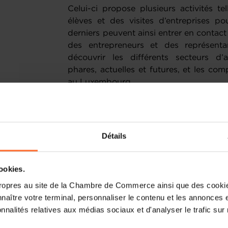
Celui-ci propose plusieurs activités tel
élèves et des visites d’entreprises po
derniers peuvent ainsi entrer en contact
des entrepreneurs et des représenta
découvrir les différents secteurs d’ac
phares, actuelles et futures, et les co
au Luxembourg.
La Chambre de Commerce développe 
acteurs clés de l’écosystème de l’ense
dédiés aux jeunes.
Détails
cookies.
ropres au site de la Chambre de Commerce ainsi que des cookies
naître votre terminal, personnaliser le contenu et les annonces 
onnalités relatives aux médias sociaux et d'analyser le trafic sur n