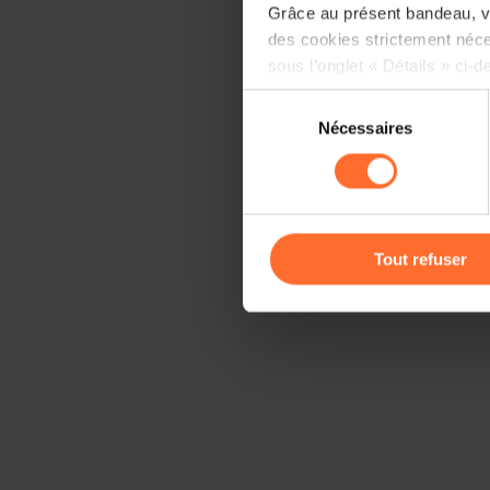
Grâce au présent bandeau, vo
des cookies strictement néce
sous l’onglet « Détails » ci-d
Sélection
Il est précisé que la navigati
Nécessaires
du
sociaux, sauvegarde des préfé
consentement
cas de refus de tous les coo
Vous avez la possibilité de m
gauche de chaque page.
Tout refuser
Pour de plus amples informat
personnelles, vous pouvez c
personnelles
.