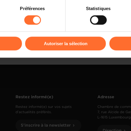
on sur le site et certaines fonctionnalités (ex : lecture de vidéos,
TOUT SUR LA
Préférences
Statistiques
rences de lecture vidéo, personnalisation de l’affichage du site
Facturatio
kies ou des cookies non nécessaires.
odifier ou retirer votre consentement à tout moment en cliquant su
Autoriser la sélection
ions sur la manière dont nous utilisons lescookies et sommes 
onsulter notre
Charte d’usage des cookies
et notre
Politique 
Restez informé(e)
Adresse
Restez informé(e) sur vos sujets
Chambre de comm
d’actualités préférés.
7, rue Alcide de Ga
L-1615 Luxembourg
S'inscrire à la newsletter
Direction