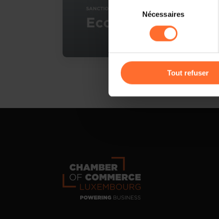
Sélection
Il est précisé que la navigati
SANCTIONS ÉCONOMIQUES
Nécessaires
du
sociaux, sauvegarde des préfé
Economie
consentement
cas de refus de tous les coo
Vous avez la possibilité de m
gauche de chaque page.
Tout refuser
Pour de plus amples informat
personnelles, vous pouvez c
personnelles
.