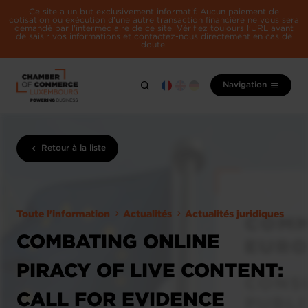
Ce site a un but exclusivement informatif. Aucun paiement de
cotisation ou exécution d'une autre transaction financière ne vous sera
demandé par l'intermédiaire de ce site. Vérifiez toujours l'URL avant
de saisir vos informations et contactez-nous directement en cas de
doute.
Navigation
Retour à la liste
Toute l'information
Actualités
Actualités juridiques
COMBATING ONLINE
PIRACY OF LIVE CONTENT:
CALL FOR EVIDENCE