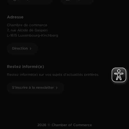
Adresse
Chambre de commerce
7, rue Alcide de Gasperi
L-1615 Luxembourg-Kirchberg
Direction
Restez informé(e)
Restez informé(e) sur vos sujets d’actualités préférés.
S'inscrire à la newsletter
2026 © Chamber of Commerce