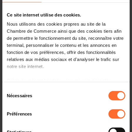
Ce site internet utilise des cookies.
Nous utilisons des cookies propres au site de la
Chambre de Commerce ainsi que des cookies tiers afin
de permettre le fonctionnement du site, reconnaître votre
terminal, personnaliser le contenu et les annonces en
fonction de vos préférences, offrir des fonctionnalités
relatives aux médias sociaux et d'analyser le trafic sur
notre site internet.
As announced in the 2023 Commission work programme,
Grâce au présent bandeau, vous pouvez accepter,
the Commission will adopt a Recommendation on piracy
of live content offering a toolbox to combat the illegal
refuser ou configurer les cookies selon vos préférences,
Sélection
streaming of live events, in particular sports events. The
à l’exception des cookies strictement nécessaires au
Nécessaires
du
Commission would like to consult the stakeholders in a
fonctionnement du site. Une description des différents
consentement
call for evidence in order to identify the best available
cookies est accessible sous l’onglet « Détails » ci-
means in Union law to help broadcasters and live events
Préférences
dessus.
organisers, including sports event organisers, to prevent
online piracy, i.e. unauthorised retransmissions of
Il est précisé que la navigation sur le site et certaines
Statistiques