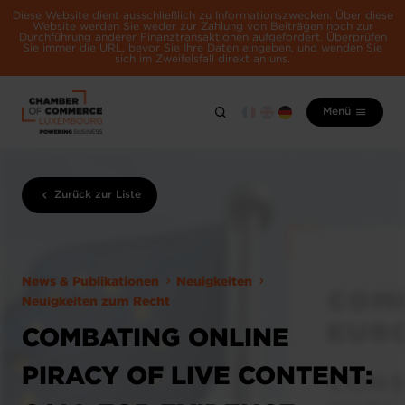
Diese Website dient ausschließlich zu Informationszwecken. Über diese
Website werden Sie weder zur Zahlung von Beiträgen noch zur
Durchführung anderer Finanztransaktionen aufgefordert. Überprüfen
Sie immer die URL, bevor Sie Ihre Daten eingeben, und wenden Sie
sich im Zweifelsfall direkt an uns.
Menü
Zurück zur Liste
News & Publikationen
Neuigkeiten
Neuigkeiten zum Recht
COMBATING ONLINE
PIRACY OF LIVE CONTENT: