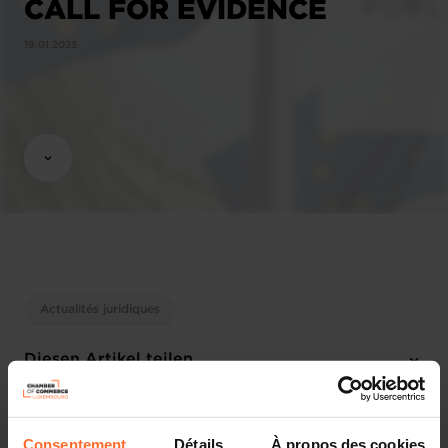
CALL FOR EVIDENCE
19.01.2023
Actualités juridiques
Diesen Artikel teilen
Consentement
Détails
À propos des cookies