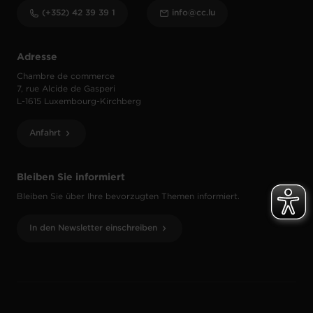
(+352) 42 39 39 1
info@cc.lu
Adresse
Chambre de commerce
7, rue Alcide de Gasperi
L-1615 Luxembourg-Kirchberg
Anfahrt
Bleiben Sie informiert
Bleiben Sie über Ihre bevorzugten Themen informiert.
In den Newsletter einschreiben