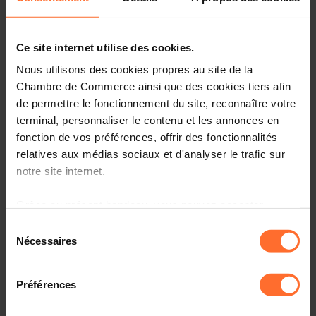
Ce site internet utilise des cookies.
Nous utilisons des cookies propres au site de la
Chambre de Commerce ainsi que des cookies tiers afin
de permettre le fonctionnement du site, reconnaître votre
terminal, personnaliser le contenu et les annonces en
fonction de vos préférences, offrir des fonctionnalités
relatives aux médias sociaux et d'analyser le trafic sur
notre site internet.
As announced in the 2023 Commission work programme,
Grâce au présent bandeau, vous pouvez accepter,
the Commission will adopt a Recommendation on piracy
refuser ou configurer les cookies selon vos préférences,
of live content offering a toolbox to combat the illegal
Sélection
à l’exception des cookies strictement nécessaires au
streaming of live events, in particular sports events. The
Nécessaires
du
fonctionnement du site. Une description des différents
Commission would like to consult the stakeholders in a
consentement
call for evidence in order to identify the best available
cookies est accessible sous l’onglet « Détails » ci-
Préférences
means in Union law to help broadcasters and live events
dessus.
organisers, including sports event organisers, to prevent