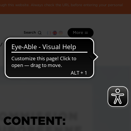
rough this website. Always check the URL before entering your personal
Search
More
 /
All
Luxembourg
information
economy
E CONTENT: