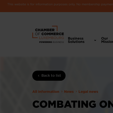
This website is for information purposes only. No membership payments
Business
Our
Solutions
Missio
Back to list
All information
News
Legal news
COMBATING ON