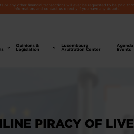
 or any other financial transactions will ever be requested to be paid th
information, and contact us directly if you have any doubts.
Opinions &
Luxembourg
Agenda
ns
Legislation
Arbitration Center
Events
LINE PIRACY OF LIV