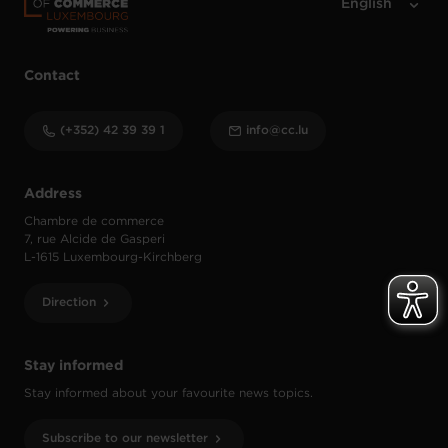
Contact
(+352) 42 39 39 1
info@cc.lu
Address
Chambre de commerce
7, rue Alcide de Gasperi
L-1615 Luxembourg-Kirchberg
Direction
Stay informed
Stay informed about your favourite news topics.
Subscribe to our newsletter