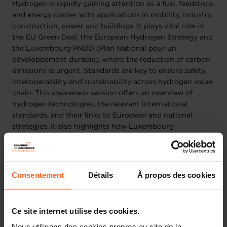
Hydrogen is rapidly gaining attention as a fuel, feedstock,
and energy carrier with applications in mobility, industry,
construction, power and buildings. It plays vital role in
the EU Green Deal, the European Hydrogen Strategy and
the Luxembourg PNDD (Plan National pour un
développement durable), where the reduction of carbon
emissions is urgent. Standards are key to ensure safety,
interoperability and sustainability across hydrogen value
chain. This awareness session offers an overview of
hydrogen technologies, the relevant international
standards, and their links to European and national
strategies. It also highlights how Luxembourg
stakeholders can actively contribute to international and
European standardization activities through ILNAS, in
alignment with the Luxembourg Standardization
Strategy 2024–2030.
Consentement
Détails
À propos des cookies
Ce site internet utilise des cookies.
Objectives
Nous utilisons des cookies propres au site de la