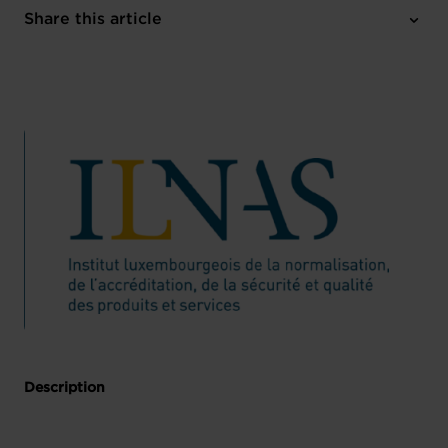
Share this article
English
Register here
Description