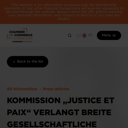
This website is for information purposes only. No membership
payments or any other financial transactions will ever be requested to
be paid through this website. Always check the URL before entering
your personal information, and contact us directly if you have any
doubts.
Menu
Back to the list
All information
Press articles
KOMMISSION „JUSTICE ET
PAIX“ VERLANGT BREITE
GESELLSCHAFTLICHE