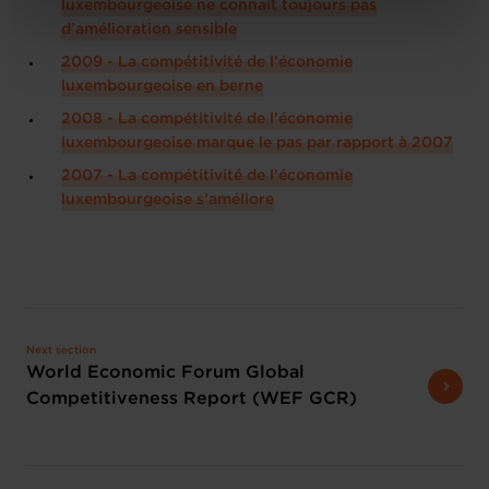
Charte d’usage des cookies
et notre
Politique de
luxembourgeoise ne connaît toujours pas
protection des données personnelles
.
d’amélioration sensible
2009 - La compétitivité de l’économie
luxembourgeoise en berne
2008 - La compétitivité de l’économie
luxembourgeoise marque le pas par rapport à 2007
2007 - La compétitivité de l’économie
luxembourgeoise s’améliore
Next section
World Economic Forum Global
Competitiveness Report (WEF GCR)