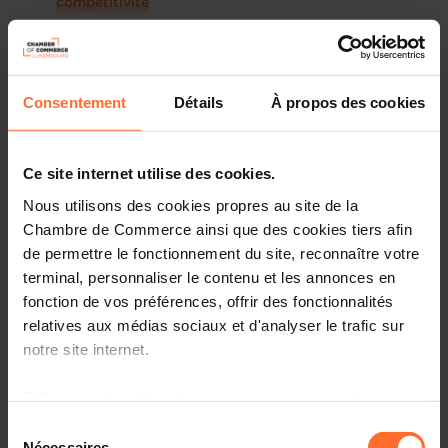
compétitivité
2021 (Digital Competitiveness) - Un classement
général en hausse couplé à des difficultés
persistantes
Consentement
Détails
À propos des cookies
2020 - Sérieux avertissement au moment de
relancer l'économie
2020 (Digital Competitiveness) - Transformation
Ce site internet utilise des cookies.
digitale : petit bug dans l'écosystème
Nous utilisons des cookies propres au site de la
luxembourgeois ?
Chambre de Commerce ainsi que des cookies tiers afin
2019 - Bien écouter les entrepreneurs, l'impératif de
de permettre le fonctionnement du site, reconnaître votre
tout pays compétitif !
terminal, personnaliser le contenu et les annonces en
2019 (Digital Competitiveness) - Le Luxembourg
fonction de vos préférences, offrir des fonctionnalités
n'est pas (encore) le pays digitalisé rêvé !
relatives aux médias sociaux et d'analyser le trafic sur
2019 (World Talent Ranking) - Le Luxembourg à
notre site internet.
nouveau dans les top 5 !
2018 - Si le Luxembourg veut renforcer sa
Grâce au présent bandeau, vous pouvez accepter,
compétitivité, il faut courir au moins deux fois plus
refuser ou configurer les cookies selon vos préférences,
Sélection
vite
à l’exception des cookies strictement nécessaires au
Nécessaires