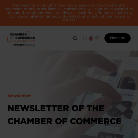
This website is for information purposes only. No membership
payments or any other financial transactions will ever be requested to
be paid through this website. Always check the URL before entering
your personal information, and contact us directly if you have any
doubts.
Menu
Newsletter
NEWSLETTER OF THE
CHAMBER OF COMMERCE