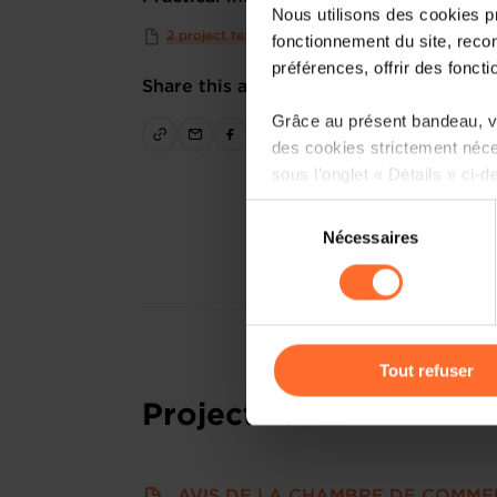
Nous utilisons des cookies p
2 project texts
fonctionnement du site, recon
préférences, offrir des foncti
Share this article
Grâce au présent bandeau, vo
des cookies strictement néce
sous l’onglet « Détails » ci-d
Sélection
Il est précisé que la navigati
Nécessaires
du
sociaux, sauvegarde des préfé
consentement
cas de refus de tous les coo
Vous avez la possibilité de m
gauche de chaque page.
Tout refuser
Project texts
Pour de plus amples informat
personnelles, vous pouvez c
personnelles
.
AVIS DE LA CHAMBRE DE COMMER