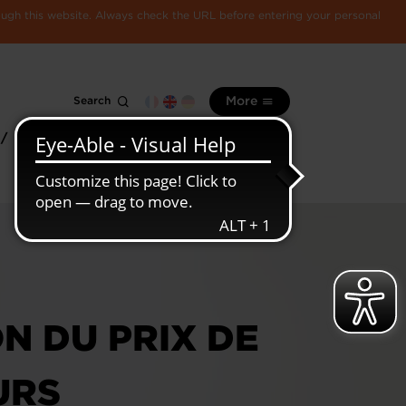
rough this website. Always check the URL before entering your personal
Search
More
 /
All
Luxembourg
information
economy
N DU PRIX DE
URS