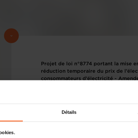
Projet de loi n°8774 portant la mise e
réduction temporaire du prix de l’élec
consommateurs d’électricité - Amen
(7178bisVHU)
Veuillez trouver ci-dessous le(s) texte(s
sous rubrique.
Détails
cookies.