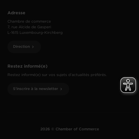
Adresse
Chambre de commerce
7, rue Alcide de Gasperi
L-1615 Luxembourg-Kirchberg
Direction
Restez informé(e)
Restez informé(e) sur vos sujets d’actualités préférés.
S'inscrire à la newsletter
2026 © Chamber of Commerce