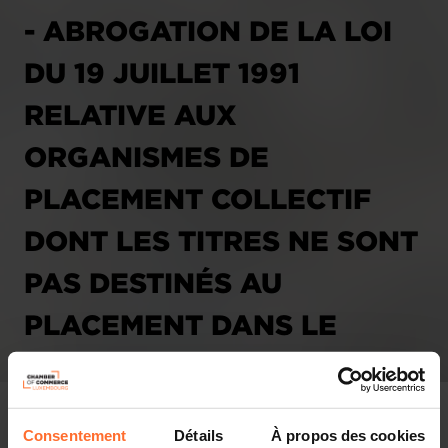
- ABROGATION DE LA LOI
DU 19 JUILLET 1991
RELATIVE AUX
ORGANISMES DE
PLACEMENT COLLECTIF
DONT LES TITRES NE SONT
PAS DESTINÉS AU
PLACEMENT DANS LE
PUBLIC ;
- MODIFICATION DE LA LOI
Consentement
Détails
À propos des cookies