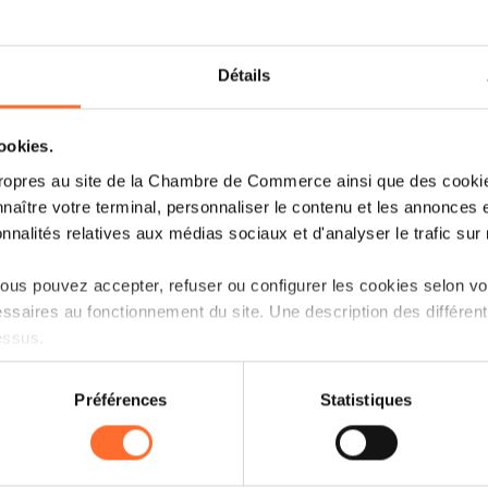
Détails
cookies.
ropres au site de la Chambre de Commerce ainsi que des cookies
naître votre terminal, personnaliser le contenu et les annonces 
Lire plus
onnalités relatives aux médias sociaux et d'analyser le trafic sur n
us pouvez accepter, refuser ou configurer les cookies selon vos
ssaires au fonctionnement du site. Une description des différen
23.08.2004
essus.
Projet de règlement grand-ducal
on sur le site et certaines fonctionnalités (ex : lecture de vidéos,
Préférences
Statistiques
déterminant les services de
rences de lecture vidéo, personnalisation de l’affichage du site
communications électroniques et
kies ou des cookies non nécessaires.
les services postaux ainsi que la
nature, le format et les modalités