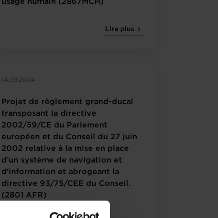
usage humain (2867MCH)
Lire plus
14.09.2004
Projet de règlement grand-ducal
transposant la directive
2002/59/CE du Parlement
européen et du Conseil du 27 juin
2002 relative à la mise en place
d’un système de navigation et
d’information et abrogeant la
directive 93/75/CEE du Conseil.
(2801 AFR)