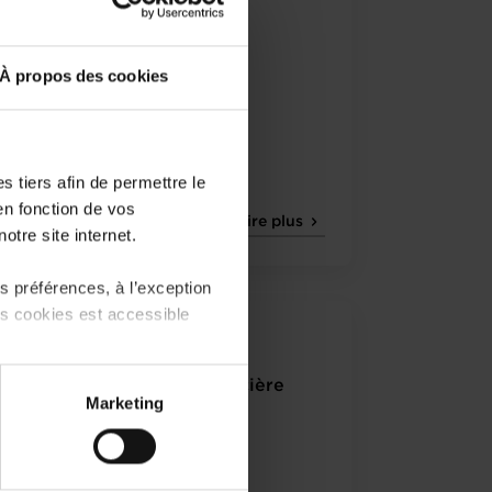
À propos des cookies
 tiers afin de permettre le
en fonction de vos
Lire plus
otre site internet.
 préférences, à l’exception
ts cookies est accessible
23.08.2004
Contrats de garantie financière
 partage sur les réseaux
Marketing
) peuvent être affectées en