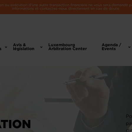
n ou exécution d'une autre transaction financière ne vous sera demandé par 
informations et contactez-nous directement en cas de doute.
Avis &
Luxembourg
Agenda /
s
législation
Arbitration Center
Events
Po
ATION
pa
di