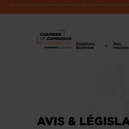
Ce site a un but exclusivement informatif. Aucun paiement de cotisatio
Solutions
Nos
Business
mission
AVIS & LÉGISL