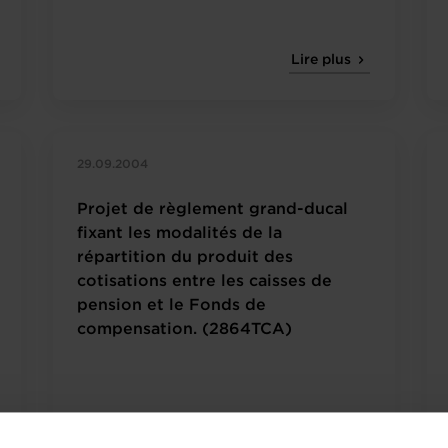
Lire plus
29.09.2004
Projet de règlement grand-ducal
fixant les modalités de la
répartition du produit des
cotisations entre les caisses de
pension et le Fonds de
compensation. (2864TCA)