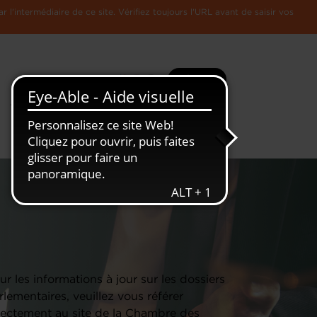
l'intermédiaire de ce site. Vérifiez toujours l'URL avant de saisir vos
Recherche
Plus
Toute
L'Economie
l'information
Luxembourgeoise
ur les informations à jour sur les dossiers
rlementaires, veuillez vous référer
rectement au site de la Chambre des