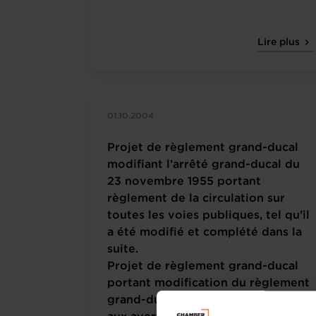
Lire plus
01.10.2004
Projet de règlement grand-ducal
modifiant l’arrêté grand-ducal du
23 novembre 1955 portant
règlement de la circulation sur
toutes les voies publiques, tel qu’il
a été modifié et complété dans la
suite.
Projet de règlement grand-ducal
portant modification du règlement
grand-ducal du 26 août 1993 relatif