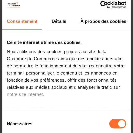
Consentement
Détails
À propos des cookies
07.2015
Merkur Infographic 04/2015 :
Environnement - Relever les défis
Ce site internet utilise des cookies.
verts
Nous utilisons des cookies propres au site de la
Chambre de Commerce ainsi que des cookies tiers afin
de permettre le fonctionnement du site, reconnaître votre
terminal, personnaliser le contenu et les annonces en
05.2015
fonction de vos préférences, offrir des fonctionnalités
relatives aux médias sociaux et d'analyser le trafic sur
Merkur Infographic 03/2015 :
notre site internet.
Communication - Gagner des
parts d’attention
Grâce au présent bandeau, vous pouvez accepter,
refuser ou configurer les cookies selon vos préférences,
Sélection
à l’exception des cookies strictement nécessaires au
Nécessaires
du
03.2015
fonctionnement du site. Une description des différents
consentement