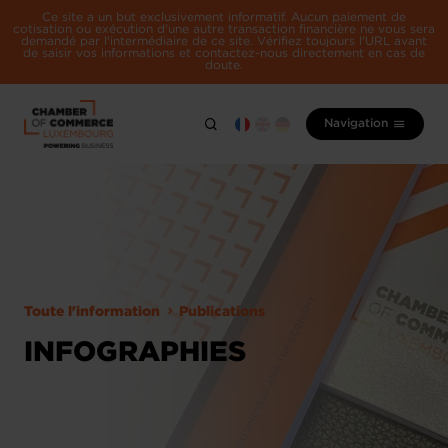
Ce site a un but exclusivement informatif. Aucun paiement de
cotisation ou exécution d'une autre transaction financière ne vous sera
demandé par l'intermédiaire de ce site. Vérifiez toujours l'URL avant
de saisir vos informations et contactez-nous directement en cas de
doute.
Navigation
Toute l'information
Publications
INFOGRAPHIES