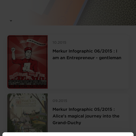
10.2015
Merkur Infographic 06/2015 : I
am an Entrepreneur - gentleman
09.2015
Merkur Infographic 05/2015 :
Alice's magical journey into the
Grand-Duchy