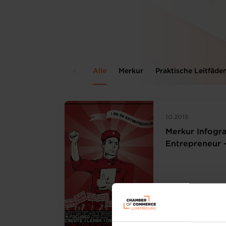
Alle
Merkur
Praktische Leitfäde
10.2015
Merkur Infogra
Entrepreneur 