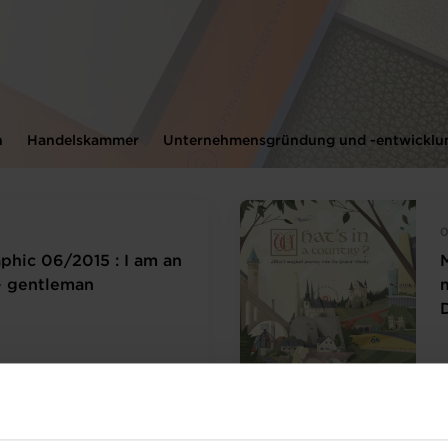
n
Handelskammer
Unternehmensgründung und -entwicklu
0
phic 06/2015 : I am an
- gentleman
Weiterlesen