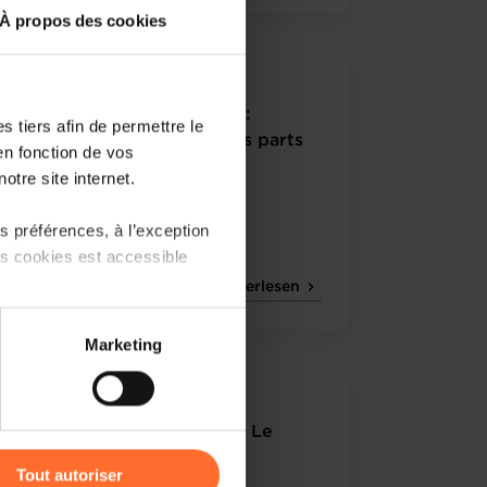
À propos des cookies
5.2015
Merkur Infographic 03/2015 :
 tiers afin de permettre le
Communication - Gagner des parts
en fonction de vos
d’attention
otre site internet.
 préférences, à l’exception
ts cookies est accessible
Weiterlesen
 partage sur les réseaux
Marketing
) peuvent être affectées en
2.2014
Merkur Infographic 01/2015 : Le
r l’icône flottante en bas à
cinéma au Luxembourg
Tout autoriser