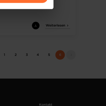
amenés à traiter vos données
de protection des données
Weiterlesen
1
2
3
4
5
6
Kontakt