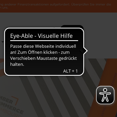
ng anderer Finanztransaktionen aufgefordert. Überprüfen Sie immer die
n uns.
Suche
Mehr
News &
Die Luxemburger
Publikationen
Wirtschaft