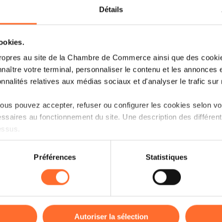
Détails
0
cookies.
phic 04/2015 :
ropres au site de la Chambre de Commerce ainsi que des cookies
- Relever les défis
naître votre terminal, personnaliser le contenu et les annonces 
onnalités relatives aux médias sociaux et d'analyser le trafic sur n
us pouvez accepter, refuser ou configurer les cookies selon vos
ssaires au fonctionnement du site. Une description des différen
essus.
Weiterlesen
on sur le site et certaines fonctionnalités (ex : lecture de vidéos,
Préférences
Statistiques
rences de lecture vidéo, personnalisation de l’affichage du site
kies ou des cookies non nécessaires.
1
phic 02/2015 :
odifier ou retirer votre consentement à tout moment en cliquant su
- Le nouvel Eldorado
Autoriser la sélection