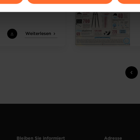
ions sur la manière dont nous utilisons lescookies et sommes 
onsulter notre
Charte d’usage des cookies
et notre
Politique 
Weiterlesen
Bleiben Sie informiert
Adresse