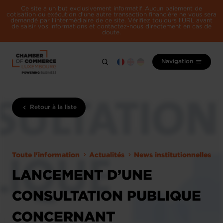
Ce site a un but exclusivement informatif. Aucun paiement de
cotisation ou exécution d'une autre transaction financière ne vous sera
demandé par l'intermédiaire de ce site. Vérifiez toujours l'URL avant
de saisir vos informations et contactez-nous directement en cas de
doute.
Navigation
Retour à la liste
Toute l'information
Actualités
News institutionnelles
LANCEMENT D’UNE
CONSULTATION PUBLIQUE
CONCERNANT