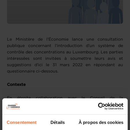
Le Ministère de l’Économie lance une consultation
publique concernant l’introduction d’un système de
contrôle des concentrations au Luxembourg. Les parties
intéressées sont invitées à soumettre leurs avis et
suggestions d’ici le 31 mars 2022 en répondant au
questionnaire ci-dessous.
Contexte
En étroite collaboration avec le Conseil de la
Concurrence et tous les départements ministériels
concernés, le Ministère de l’Économie est en train
d'évaluer les différentes options envisageables en vue
Consentement
Détails
À propos des cookies
d'élaborer, le cas échéant, un instrument de contrôle des