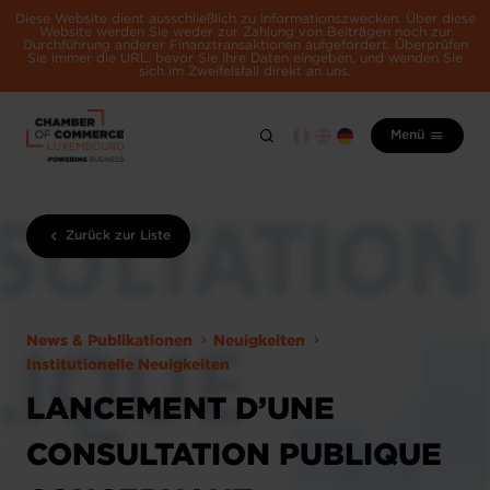
Diese Website dient ausschließlich zu Informationszwecken. Über diese
Website werden Sie weder zur Zahlung von Beiträgen noch zur
Durchführung anderer Finanztransaktionen aufgefordert. Überprüfen
Sie immer die URL, bevor Sie Ihre Daten eingeben, und wenden Sie
sich im Zweifelsfall direkt an uns.
Menü
Zurück zur Liste
News & Publikationen
Neuigkeiten
Institutionelle Neuigkeiten
LANCEMENT D’UNE
CONSULTATION PUBLIQUE