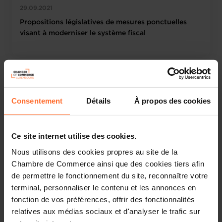
29.09.2021
Propositions législatives de mesures ponctuelles
visant à moderniser le système fiscal
Consentement
Détails
À propos des cookies
Ce site internet utilise des cookies.
Nous utilisons des cookies propres au site de la
Chambre de Commerce ainsi que des cookies tiers afin
Chambre de Commerce
News institutionnelles
de permettre le fonctionnement du site, reconnaître votre
10.09.2021
terminal, personnaliser le contenu et les annonces en
fonction de vos préférences, offrir des fonctionnalités
Digital Services Act – Position
relatives aux médias sociaux et d'analyser le trafic sur