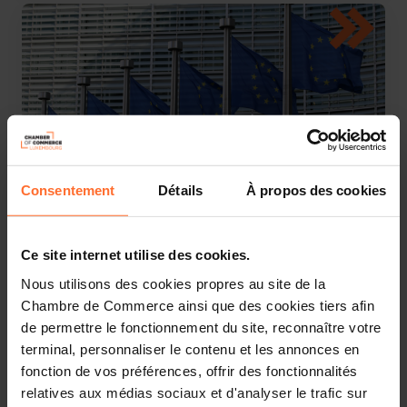
Consentement
Détails
À propos des cookies
09.07.2026
Marché unique : Participez à l'enquête de la
Ce site internet utilise des cookies.
commission européenne sur les pratiques de "gold-
plating"
Nous utilisons des cookies propres au site de la
Chambre de Commerce ainsi que des cookies tiers afin
de permettre le fonctionnement du site, reconnaître votre
terminal, personnaliser le contenu et les annonces en
fonction de vos préférences, offrir des fonctionnalités
relatives aux médias sociaux et d'analyser le trafic sur