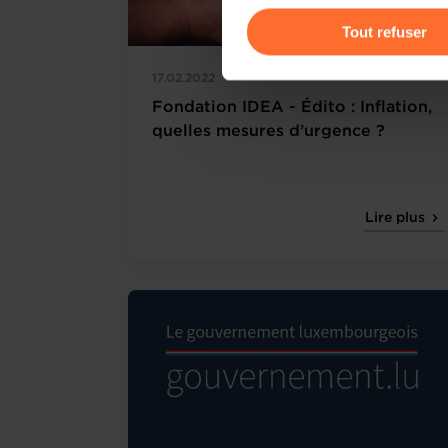
gauche de chaque page.
Tout refuser
Pour de plus amples informat
17.02.2022
personnelles, vous pouvez c
Fondation IDEA - Édito : Inflation,
personnelles
.
quelles mesures d’urgence ?
Lire plus