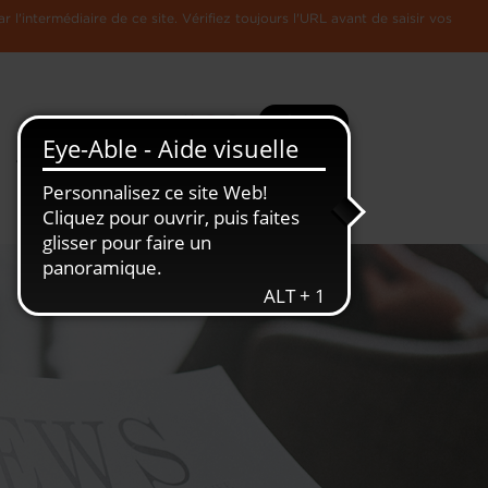
l'intermédiaire de ce site. Vérifiez toujours l'URL avant de saisir vos
Recherche
Plus
Toute
L'Economie
l'information
Luxembourgeoise