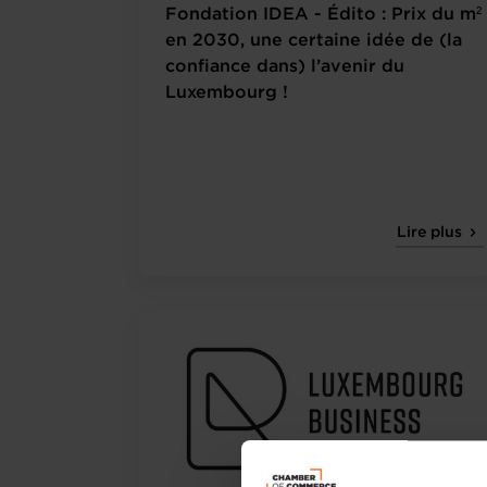
Fondation IDEA - Édito : Prix du m²
en 2030, une certaine idée de (la
confiance dans) l’avenir du
Luxembourg !
Lire plus