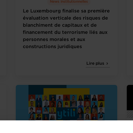
News institutionnelles
Le Luxembourg finalise sa première
évaluation verticale des risques de
blanchiment de capitaux et de
financement du terrorisme liés aux
personnes morales et aux
constructions juridiques
Lire plus