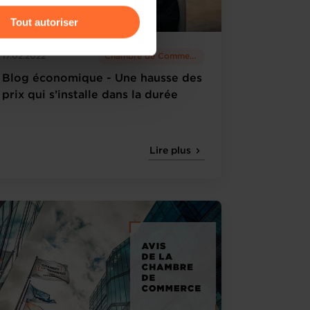
Tout autoriser
amenés à traiter vos données
17.02.2022
Chambre de Commerce
de protection des données
Blog économique - Une hausse des
prix qui s’installe dans la durée
Lire plus