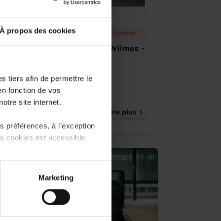
À propos des cookies
18.02.2022
Chambre de Commerce
Startup Corner 15 - André Wilmes -
Rafinex
 tiers afin de permettre le
en fonction de vos
otre site internet.
Lire plus
 préférences, à l’exception
ts cookies est accessible
 partage sur les réseaux
Marketing
) peuvent être affectées en
r l’icône flottante en bas à