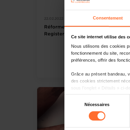
Consentement
22.02.2022
Réforme de Luxembourg Business
Registers
Ce site internet utilise des 
Nous utilisons des cookies p
fonctionnement du site, recon
préférences, offrir des foncti
Lire plus
Grâce au présent bandeau, vo
des cookies strictement néce
sous l’onglet « Détails » ci-d
Sélection
Il est précisé que la navigati
Nécessaires
du
sociaux, sauvegarde des préfé
consentement
cas de refus de tous les coo
Vous avez la possibilité de m