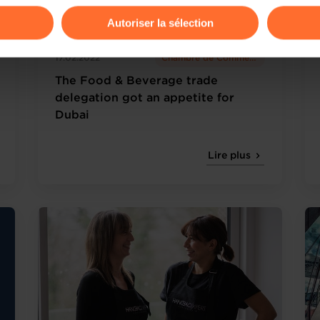
Autoriser la sélection
ions sur la manière dont nous utilisons lescookies et sommes 
17.02.2022
Chambre de Commerce
onsulter notre
Charte d’usage des cookies
et notre
Politique 
The Food & Beverage trade
delegation got an appetite for
Dubai
Lire plus