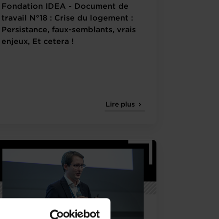
Fondation IDEA - Document de
travail N°18 : Crise du logement :
Persistance, faux-semblants, vrais
enjeux, Et cetera !
Lire plus