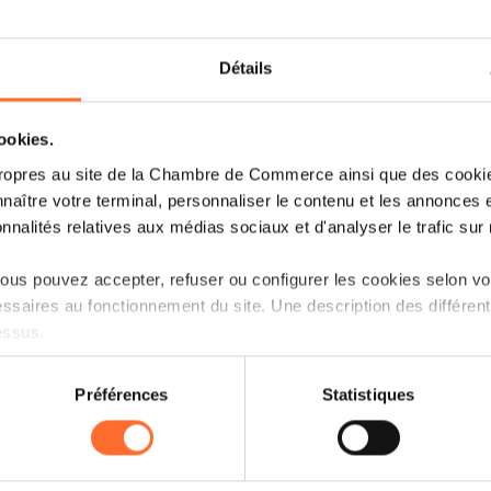
Détails
Chambre de Commerce
22.02.2022
News institutionnelles
The Young Transatlantic Innovation
cookies.
Leaders Initiative Fellowship
ropres au site de la Chambre de Commerce ainsi que des cookies
Program
naître votre terminal, personnaliser le contenu et les annonces 
onnalités relatives aux médias sociaux et d'analyser le trafic sur n
Lire plus
us pouvez accepter, refuser ou configurer les cookies selon vos
ssaires au fonctionnement du site. Une description des différen
essus.
on sur le site et certaines fonctionnalités (ex : lecture de vidéos,
Préférences
Statistiques
rences de lecture vidéo, personnalisation de l’affichage du site
kies ou des cookies non nécessaires.
odifier ou retirer votre consentement à tout moment en cliquant su