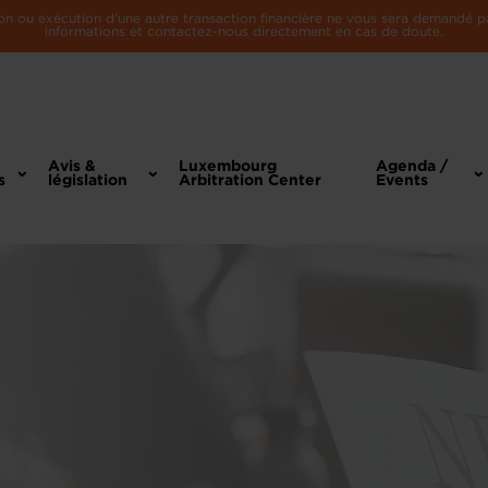
n ou exécution d'une autre transaction financière ne vous sera demandé par 
informations et contactez-nous directement en cas de doute.
Avis &
Luxembourg
Agenda /
s
législation
Arbitration Center
Events