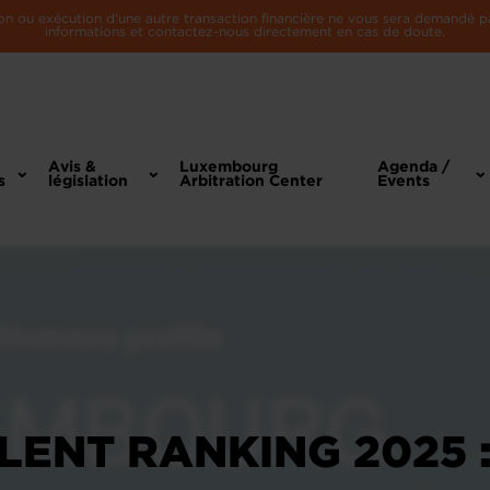
n ou exécution d'une autre transaction financière ne vous sera demandé par 
informations et contactez-nous directement en cas de doute.
Avis &
Luxembourg
Agenda /
s
législation
Arbitration Center
Events
ENT RANKING 2025 :