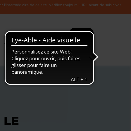
l'intermédiaire de ce site. Vérifiez toujours l'URL avant de saisir vos
Recherche
Plus
Toute
L'Economie
l'information
Luxembourgeoise
 LE