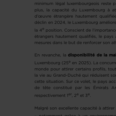
minimum légal luxembourgeois reste p
plus, la capacité du Luxembourg à att
d’œuvre étrangère hautement qualifié
déclin en 2024, le Luxembourg améliore
e
la 4
position. Conscient de l’importance
étrangers hautement qualifiés, le pays
mesures dans le but de renforcer son att
En revanche, la
disponibilité de la m
e
Luxembourg (25
en 2025). La concurre
monde pour attirer certains profils, to
la vie au Grand-Duché qui réduisent son
cette situation. Sur ce volet, le pays a
de tête constitué par les Émirats 
er
e
e
respectivement 1
, 2
et 3
.
Malgré son excellente capacité à attirer