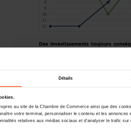
Des investissements toujours conséqu
talents étrangers, mais une dispon
critique
Depuis 2019, les évolutions du Grand-Duc
Détails
le classement général varient peu d’une 
cookies.
ropres au site de la Chambre de Commerce ainsi que des cookies
naître votre terminal, personnaliser le contenu et les annonces 
onnalités relatives aux médias sociaux et d'analyser le trafic sur n