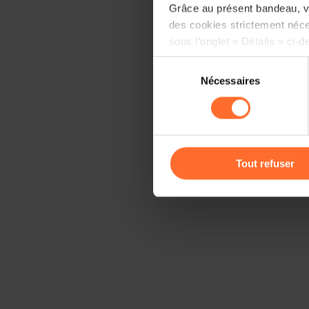
Grâce au présent bandeau, vo
des cookies strictement néce
sous l’onglet « Détails » ci-d
Sélection
Il est précisé que la navigati
Nécessaires
du
sociaux, sauvegarde des préfé
consentement
cas de refus de tous les coo
Vous avez la possibilité de m
gauche de chaque page.
Tout refuser
Pour de plus amples informat
personnelles, vous pouvez c
personnelles
.