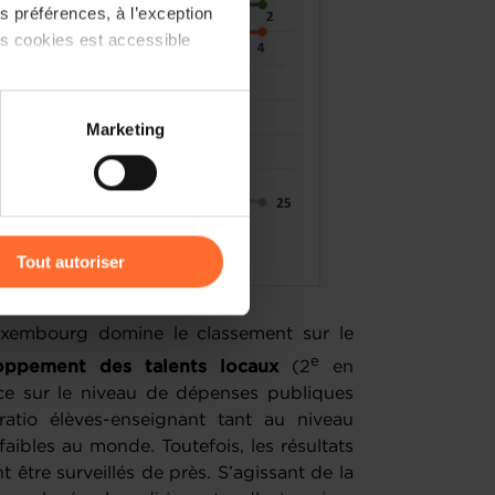
 préférences, à l’exception
ts cookies est accessible
 partage sur les réseaux
Marketing
) peuvent être affectées en
r l’icône flottante en bas à
Tout autoriser
amenés à traiter vos données
de protection des données
xembourg domine le classement sur le
e
loppement des talents locaux
(2
en
ce
sur le niveau de dépenses publiques
ratio élèves-enseignant tant au niveau
aibles au monde. Toutefois, les résultats
 être surveillés de près. S’agissant de la