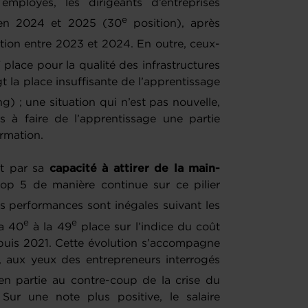
mployés, les dirigeants d’entreprises
e
 en 2024 et 2025 (30
position), après
tion entre 2023 et 2024. En outre, ceux-
e
place pour la qualité des infrastructures
t la place insuffisante de l’apprentissage
g) ; une situation qui n’est pas nouvelle,
s à faire de l’apprentissage une partie
ormation.
t par sa
capacité à attirer de la main-
op 5 de manière continue sur ce pilier
s performances sont inégales suivant les
e
e
la 40
à la 49
place sur l’indice du coût
epuis 2021. Cette évolution s’accompagne
, aux yeux des entrepreneurs interrogés
 en partie au contre-coup de la crise du
 Sur une note plus positive, le salaire