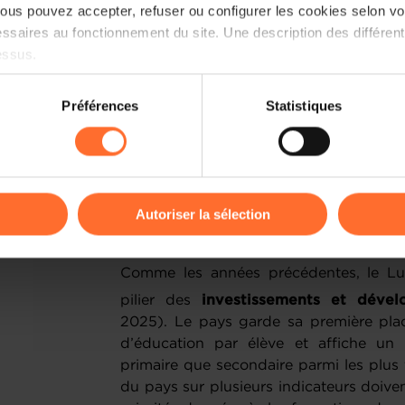
us pouvez accepter, refuser ou configurer les cookies selon vos
ssaires au fonctionnement du site. Une description des différen
essus.
on sur le site et certaines fonctionnalités (ex : lecture de vidéos,
Préférences
Statistiques
rences de lecture vidéo, personnalisation de l’affichage du site
kies ou des cookies non nécessaires.
odifier ou retirer votre consentement à tout moment en cliquant su
Autoriser la sélection
ions sur la manière dont nous utilisons lescookies et sommes 
onsulter notre
Charte d’usage des cookies
et notre
Politique 
Comme les années précédentes, le Lu
pilier des
investissements et déve
2025).
Le pays garde sa première pla
d’éducation par élève et affiche un 
primaire que secondaire parmi les plus f
du pays sur plusieurs indicateurs doivent