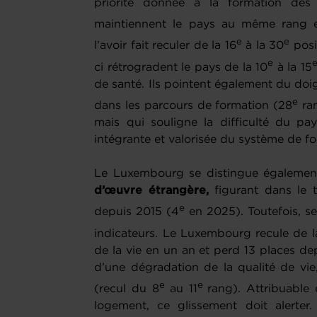
priorité donnée à la formation des e
maintiennent le pays au même rang
e
e
l’avoir fait reculer de la 16
à la 30
posi
e
ci rétrogradent le pays de la 10
à la 15
de santé. Ils pointent également du doig
e
dans les parcours de formation (28
ran
mais qui souligne la difficulté du pay
intégrante et valorisée du système de f
Le Luxembourg se distingue égalemen
d’œuvre étrangère,
figurant dans le t
e
depuis 2015 (4
en 2025). Toutefois, se
indicateurs. Le Luxembourg recule de 
de la vie en un an et perd 13 places d
d’une dégradation de la qualité de vie
e
e
(recul du 8
au 11
rang). Attribuable
logement, ce glissement doit alerter.