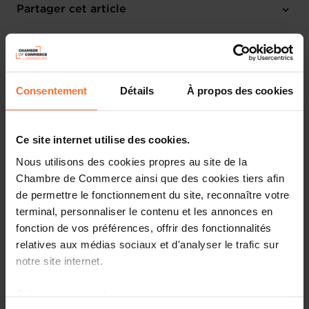
Partager cet article
Consentement
Détails
À propos des cookies
Ce site internet utilise des cookies.
Nous utilisons des cookies propres au site de la
Chambre de Commerce ainsi que des cookies tiers afin
de permettre le fonctionnement du site, reconnaître votre
terminal, personnaliser le contenu et les annonces en
fonction de vos préférences, offrir des fonctionnalités
relatives aux médias sociaux et d'analyser le trafic sur
notre site internet.
Après trois années de résultats mitigés (20e et 23e
positions),
le Luxembourg remonte à la 14e place des
pays les plus compétitifs au monde selon le World
Grâce au présent bandeau, vous pouvez accepter,
Competitiveness Yearbook 2026 de l’International