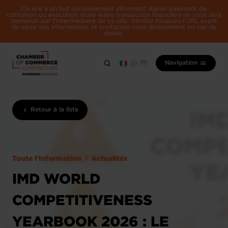
Ce site a un but exclusivement informatif. Aucun paiement de
cotisation ou exécution d'une autre transaction financière ne vous sera
demandé par l'intermédiaire de ce site. Vérifiez toujours l'URL avant
de saisir vos informations et contactez-nous directement en cas de
doute.
Navigation
Retour à la liste
Toute l'information
Actualités
IMD WORLD
COMPETITIVENESS
YEARBOOK 2026 : LE