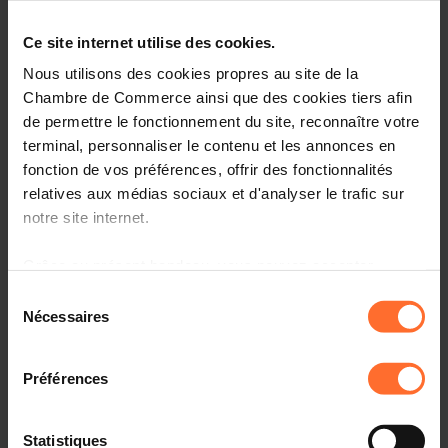
Ce site internet utilise des cookies.
Nous utilisons des cookies propres au site de la
Chambre de Commerce ainsi que des cookies tiers afin
de permettre le fonctionnement du site, reconnaître votre
terminal, personnaliser le contenu et les annonces en
fonction de vos préférences, offrir des fonctionnalités
relatives aux médias sociaux et d'analyser le trafic sur
notre site internet.
Grâce au présent bandeau, vous pouvez accepter,
refuser ou configurer les cookies selon vos préférences,
Sélection
à l’exception des cookies strictement nécessaires au
Nécessaires
du
fonctionnement du site. Une description des différents
consentement
cookies est accessible sous l’onglet « Détails » ci-
Préférences
dessus.
Il est précisé que la navigation sur le site et certaines
Statistiques