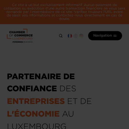
Ce site a un but exclusivement informatif. Aucun paiement de
cotisation ou exécution d'une autre transaction financière ne vous sera
demandé par l'intermédiaire de ce site. Vérifiez toujours l'URL avant
de saisir vos informations et contactez-nous directement en cas de
doute.
Navigation
PARTENAIRE DE
CONFIANCE
DES
ENTREPRISES
ET DE
L'ÉCONOMIE
AU
LUXEMBOURG