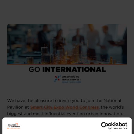
English
2 attachments
We have the pleasure to invite you to join the National
Pavilion at
Smart City Expo World Congress
, the world’s
biggest and most influential event on urban innovation.
Held annually in Barcelona, this global gathering serves