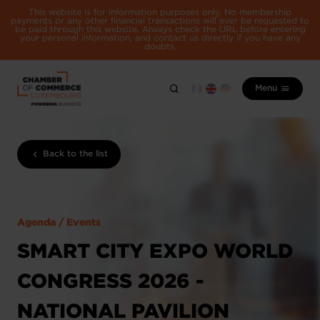
This website is for information purposes only. No membership
payments or any other financial transactions will ever be requested to
be paid through this website. Always check the URL before entering
your personal information, and contact us directly if you have any
doubts.
Menu
Back to the list
Agenda / Events
SMART CITY EXPO WORLD
CONGRESS 2026 -
NATIONAL PAVILION