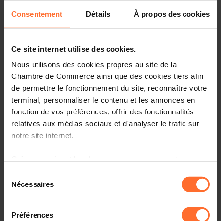
as a powerful catalyst for enhanced collaboration,
visionary idea-exchange, and the creation of new
Consentement
Détails
À propos des cookies
pathways towards more sustainable, technology-driven
and inclusive urbanisation.
Ce site internet utilise des cookies.
Last year,
Smart City Expo World Congress
brought
Nous utilisons des cookies propres au site de la
together almost 1,200 exhibitors, 27,000 visitors, and
Chambre de Commerce ainsi que des cookies tiers afin
1,000 cities from all around the world. Luxembourg’s
de permettre le fonctionnement du site, reconnaître votre
active presence at the event reinforces its role as a
terminal, personnaliser le contenu et les annonces en
European innovation hub, committed to shaping a
sustainable future.
fonction de vos préférences, offrir des fonctionnalités
relatives aux médias sociaux et d'analyser le trafic sur
Date:
3-5 November 2026
notre site internet.
Place:
Fira Barcelona (ES)
Grâce au présent bandeau, vous pouvez accepter,
Preferential participation rate:
refuser ou configurer les cookies selon vos préférences,
Sélection
4,000 EUR / company
à l’exception des cookies strictement nécessaires au
Nécessaires
du
1,500 EUR / start-up (< 5 years)
fonctionnement du site. Une description des différents
consentement
cookies est accessible sous l’onglet « Détails » ci-
Préférences
Start-up Package
Company Package
dessus.