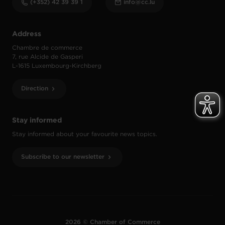
(+352) 42 39 39 1
info@cc.lu
Address
Chambre de commerce
7, rue Alcide de Gasperi
L-1615 Luxembourg-Kirchberg
Direction
Stay informed
Stay informed about your favourite news topics.
Subscribe to our newsletter
2026 © Chamber of Commerce