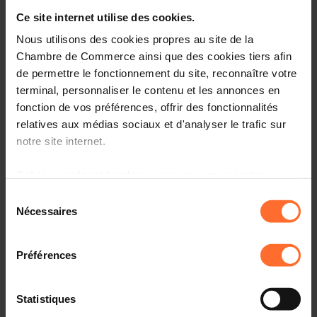
Ce site internet utilise des cookies.
Cet atelier a pour but de poser les bases de la facturation
et d’initier les dirigeants d’entreprise au mode de
Nous utilisons des cookies propres au site de la
recouvrement des factures.
Chambre de Commerce ainsi que des cookies tiers afin
de permettre le fonctionnement du site, reconnaître votre
Plan de la session :
terminal, personnaliser le contenu et les annonces en
fonction de vos préférences, offrir des fonctionnalités
Qu’est-ce qu’une facture
relatives aux médias sociaux et d'analyser le trafic sur
Le règlement amiable
notre site internet.
Procédures judiciaires : Obtention d’un titre
exécutoire
Grâce au présent bandeau, vous pouvez accepter,
refuser ou configurer les cookies selon vos préférences,
Procédures de recouvrement
Sélection
à l’exception des cookies strictement nécessaires au
Nécessaires
du
fonctionnement du site. Une description des différents
consentement
Cible(s) :
Dirigeants d’entreprise
cookies est accessible sous l’onglet « Détails » ci-
Préférences
dessus.
Présentation de l'intervenante
:
Il est précisé que la navigation sur le site et certaines
Statistiques
Maître Stéphanie Starowicz (Etude Baden Clemes
fonctionnalités (ex : lecture de vidéos, partage sur les
Starowicz)