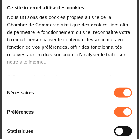
Ce site internet utilise des cookies.
Cet atelier a pour but de poser les bases de la facturation
et d’initier les dirigeants d’entreprise au mode de
Nous utilisons des cookies propres au site de la
recouvrement des factures.
Chambre de Commerce ainsi que des cookies tiers afin
de permettre le fonctionnement du site, reconnaître votre
Plan de la session :
terminal, personnaliser le contenu et les annonces en
fonction de vos préférences, offrir des fonctionnalités
Qu’est-ce qu’une facture
relatives aux médias sociaux et d'analyser le trafic sur
Le règlement amiable
notre site internet.
Procédures judiciaires : Obtention d’un titre
exécutoire
Grâce au présent bandeau, vous pouvez accepter,
refuser ou configurer les cookies selon vos préférences,
Procédures de recouvrement
Sélection
à l’exception des cookies strictement nécessaires au
Nécessaires
du
fonctionnement du site. Une description des différents
consentement
Cible(s) :
Dirigeants d’entreprise
cookies est accessible sous l’onglet « Détails » ci-
Préférences
dessus.
Présentation de l'intervenante
:
Il est précisé que la navigation sur le site et certaines
Statistiques
Maître Stéphanie Starowicz (Etude Baden Clemes
fonctionnalités (ex : lecture de vidéos, partage sur les
Starowicz)