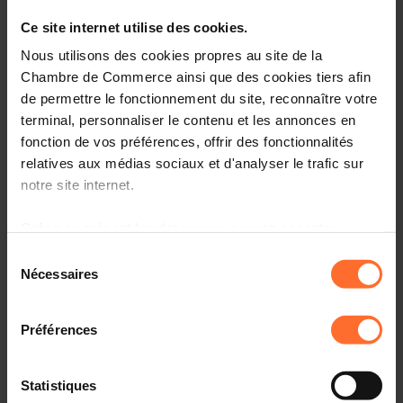
Cet atelier a pour but de poser les bases de la facturation
Ce site internet utilise des cookies.
et d’initier les dirigeants d’entreprise au mode de
Nous utilisons des cookies propres au site de la
recouvrement des factures.
Chambre de Commerce ainsi que des cookies tiers afin
de permettre le fonctionnement du site, reconnaître votre
Plan de la session :
terminal, personnaliser le contenu et les annonces en
fonction de vos préférences, offrir des fonctionnalités
Qu’est-ce qu’une facture
relatives aux médias sociaux et d'analyser le trafic sur
Le règlement amiable
notre site internet.
Procédures judiciaires : Obtention d’un titre
exécutoire
Grâce au présent bandeau, vous pouvez accepter,
Procédures de recouvrement
refuser ou configurer les cookies selon vos préférences,
Sélection
à l’exception des cookies strictement nécessaires au
Nécessaires
du
fonctionnement du site. Une description des différents
Cible(s) :
Dirigeants d’entreprise
consentement
cookies est accessible sous l’onglet « Détails » ci-
Préférences
dessus.
Présentation de l'intervenante
:
Il est précisé que la navigation sur le site et certaines
Maître Stéphanie Starowicz (Etude Baden Clemes
Statistiques
Starowicz)
fonctionnalités (ex : lecture de vidéos, partage sur les