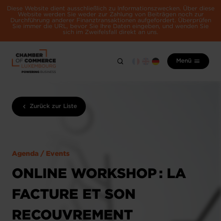
Diese Website dient ausschließlich zu Informationszwecken. Über diese
Website werden Sie weder zur Zahlung von Beiträgen noch zur
Durchführung anderer Finanztransaktionen aufgefordert. Überprüfen
Sie immer die URL, bevor Sie Ihre Daten eingeben, und wenden Sie
sich im Zweifelsfall direkt an uns.
Menü
Zurück zur Liste
Agenda / Events
ONLINE WORKSHOP : LA
FACTURE ET SON
RECOUVREMENT