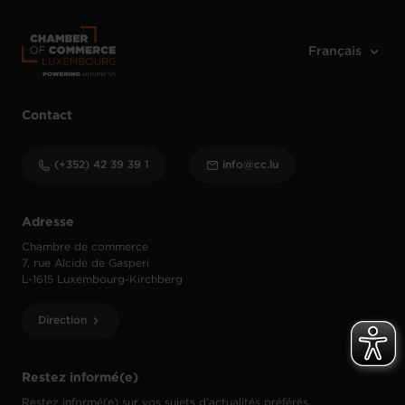
Contact
(+352) 42 39 39 1
info@cc.lu
Adresse
Chambre de commerce
7, rue Alcide de Gasperi
L-1615 Luxembourg-Kirchberg
Direction
Restez informé(e)
Restez informé(e) sur vos sujets d’actualités préférés.