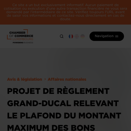
Ce site a un but exclusivement informatif. Aucun paiement de
cotisation ou exécution d'une autre transaction financière ne vous sera
demandé par l'intermédiaire de ce site. Vérifiez toujours l'URL avant
de saisir vos informations et contactez-nous directement en cas de
doute.
Navigation
Avis & législation
Affaires nationales
PROJET DE RÈGLEMENT
GRAND-DUCAL RELEVANT
LE PLAFOND DU MONTANT
MAXIMUM DES BONS