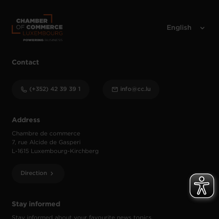
Contact
(+352) 42 39 39 1
info@cc.lu
Address
Chambre de commerce
7, rue Alcide de Gasperi
L-1615 Luxembourg-Kirchberg
Direction
Stay informed
Stay informed about your favourite news topics.