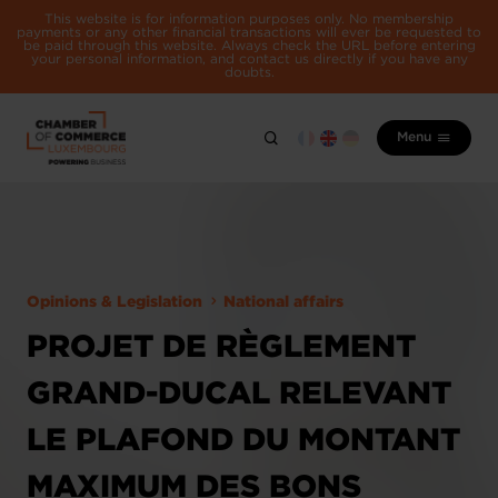
This website is for information purposes only. No membership
payments or any other financial transactions will ever be requested to
be paid through this website. Always check the URL before entering
your personal information, and contact us directly if you have any
doubts.
Menu
Opinions & Legislation
National affairs
PROJET DE RÈGLEMENT
GRAND-DUCAL RELEVANT
LE PLAFOND DU MONTANT
MAXIMUM DES BONS