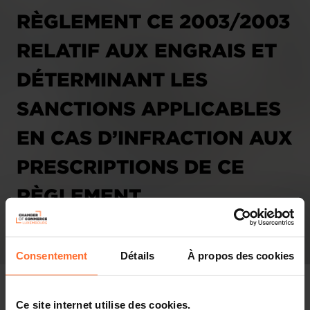
RÈGLEMENT CE 2003/2003
RELATIF AUX ENGRAIS ET
DÉTERMINANT LES
SANCTIONS APPLICABLES
EN CAS D’INFRACTION AUX
PRESCRIPTIONS DE CE
RÈGLEMENT
COMMUNAUTAIRE.
(3154MCH)
Consentement
Détails
À propos des cookies
21.02.2007
Ce site internet utilise des cookies.