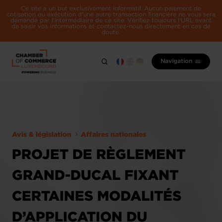
Ce site a un but exclusivement informatif. Aucun paiement de
cotisation ou exécution d'une autre transaction financière ne vous sera
demandé par l'intermédiaire de ce site. Vérifiez toujours l'URL avant
de saisir vos informations et contactez-nous directement en cas de
doute.
Navigation
Avis & législation
Affaires nationales
PROJET DE RÈGLEMENT
GRAND-DUCAL FIXANT
CERTAINES MODALITÉS
D’APPLICATION DU