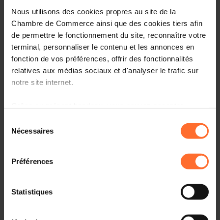
Nous utilisons des cookies propres au site de la
Avis & législation
Chambre de Commerce ainsi que des cookies tiers afin
de permettre le fonctionnement du site, reconnaître votre
Infos pratiques
terminal, personnaliser le contenu et les annonces en
1 texte de projet
fonction de vos préférences, offrir des fonctionnalités
Partager cet article
relatives aux médias sociaux et d'analyser le trafic sur
notre site internet.
Projet de règlement grand-ducal fixant certaines
Grâce au présent bandeau, vous pouvez accepter,
modalités d’application du règlement CE 2003/2003
refuser ou configurer les cookies selon vos préférences,
Sélection
relatif aux engrais et déterminant les sanctions
à l’exception des cookies strictement nécessaires au
Nécessaires
applicables en cas d’infraction aux prescriptions de ce
du
fonctionnement du site. Une description des différents
règlement communautaire. (3154MCH)
consentement
cookies est accessible sous l’onglet « Détails » ci-
Préférences
dessus.
Il est précisé que la navigation sur le site et certaines
Statistiques
fonctionnalités (ex : lecture de vidéos, partage sur les
Textes de projet
réseaux sociaux, sauvegarde des préférences de lecture