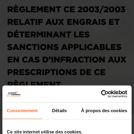
RÈGLEMENT CE 2003/2003
RELATIF AUX ENGRAIS ET
DÉTERMINANT LES
SANCTIONS APPLICABLES
EN CAS D’INFRACTION AUX
PRESCRIPTIONS DE CE
RÈGLEMENT
COMMUNAUTAIRE.
(3154MCH)
Consentement
Détails
À propos des cookies
21.02.2007
Ce site internet utilise des cookies.