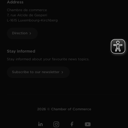
Address
Chambre de commerce
7, rue Alcide de Gasperi
L-1615 Luxembourg-Kirchberg
Direction
Stay informed
Stay informed about your favourite news topics.
Subscribe to our newsletter
2026 © Chamber of Commerce