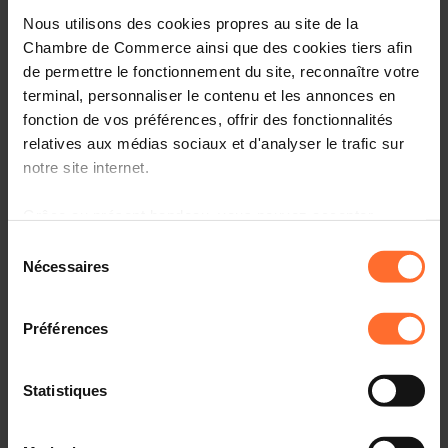
Nous utilisons des cookies propres au site de la
Opinions & legislation
Chambre de Commerce ainsi que des cookies tiers afin
de permettre le fonctionnement du site, reconnaître votre
Practical info
terminal, personnaliser le contenu et les annonces en
1 project text
fonction de vos préférences, offrir des fonctionnalités
relatives aux médias sociaux et d'analyser le trafic sur
Share this article
notre site internet.
Grâce au présent bandeau, vous pouvez accepter,
refuser ou configurer les cookies selon vos préférences,
Sélection
à l’exception des cookies strictement nécessaires au
Nécessaires
du
fonctionnement du site. Une description des différents
consentement
Projet de règlement grand-ducal fixant certaines
cookies est accessible sous l’onglet « Détails » ci-
modalités d’application du règlement CE 2003/2003
Préférences
dessus.
relatif aux engrais et déterminant les sanctions
applicables en cas d’infraction aux prescriptions de ce
Il est précisé que la navigation sur le site et certaines
règlement communautaire. (3154MCH)
Statistiques
fonctionnalités (ex : lecture de vidéos, partage sur les
réseaux sociaux, sauvegarde des préférences de lecture