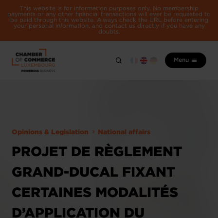
This website is for information purposes only. No membership
payments or any other financial transactions will ever be requested to
be paid through this website. Always check the URL before entering
your personal information, and contact us directly if you have any
doubts.
Menu
Opinions & Legislation
National affairs
PROJET DE RÈGLEMENT
GRAND-DUCAL FIXANT
CERTAINES MODALITÉS
D’APPLICATION DU