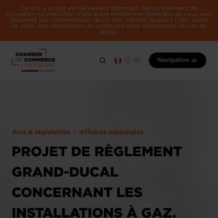
Ce site a un but exclusivement informatif. Aucun paiement de
cotisation ou exécution d'une autre transaction financière ne vous sera
demandé par l'intermédiaire de ce site. Vérifiez toujours l'URL avant
de saisir vos informations et contactez-nous directement en cas de
doute.
Navigation
Avis & législation
Affaires nationales
PROJET DE RÈGLEMENT
GRAND-DUCAL
CONCERNANT LES
INSTALLATIONS À GAZ.