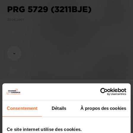
PRG 5729 (3211BJE)
23.05.2007
Consentement
Détails
À propos des cookies
Avis & législation
Infos pratiques
Ce site internet utilise des cookies.