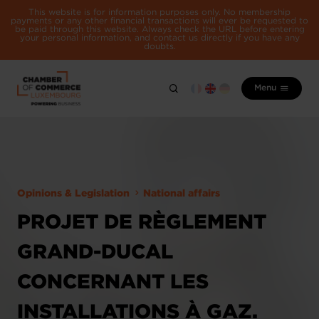
This website is for information purposes only. No membership
payments or any other financial transactions will ever be requested to
be paid through this website. Always check the URL before entering
your personal information, and contact us directly if you have any
doubts.
Menu
Opinions & Legislation
National affairs
PROJET DE RÈGLEMENT
GRAND-DUCAL
CONCERNANT LES
INSTALLATIONS À GAZ.