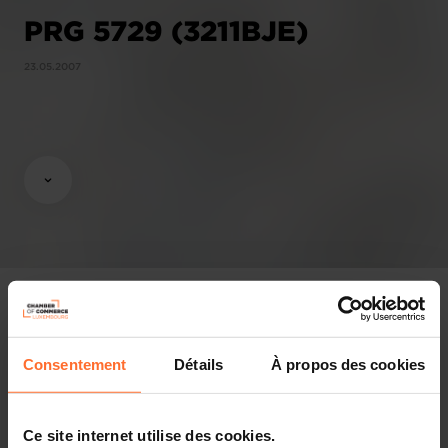
PRG 5729 (3211BJE)
23.05.2007
Consentement
Détails
À propos des cookies
Opinions & legislation
Practical info
Ce site internet utilise des cookies.