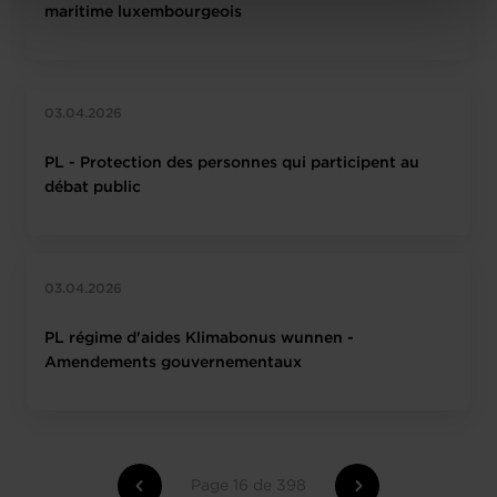
Charte d’usage des cookies
et notre
Politique de
maritime luxembourgeois
protection des données personnelles
.
03.04.2026
PL - Protection des personnes qui participent au
débat public
03.04.2026
PL régime d'aides Klimabonus wunnen -
Amendements gouvernementaux
Page 16 de 398