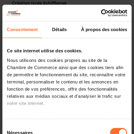
Création lycée Schifflange
Consentement
Détails
À propos des cookies
09.04.2026
Elections Chambre des Métiers - Amendements
Ce site internet utilise des cookies.
parlementaires
Nous utilisons des cookies propres au site de la
Chambre de Commerce ainsi que des cookies tiers afin
de permettre le fonctionnement du site, reconnaître votre
09.04.2026
terminal, personnaliser le contenu et les annonces en
fonction de vos préférences, offrir des fonctionnalités
PRGD Fixation des calendriers des vacances et
relatives aux médias sociaux et d'analyser le trafic sur
congés scolaires
notre site internet.
Grâce au présent bandeau, vous pouvez accepter,
A aviser
refuser ou configurer les cookies selon vos préférences,
Sélection
à l’exception des cookies strictement nécessaires au
08.04.2026
Nécessaires
du