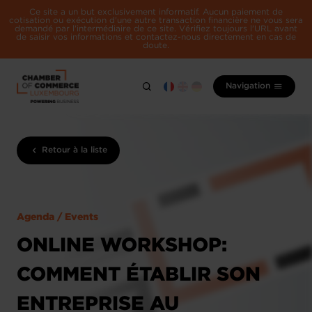
Ce site a un but exclusivement informatif. Aucun paiement de
cotisation ou exécution d'une autre transaction financière ne vous sera
demandé par l'intermédiaire de ce site. Vérifiez toujours l'URL avant
de saisir vos informations et contactez-nous directement en cas de
doute.
Navigation
Retour à la liste
Agenda / Events
ONLINE WORKSHOP:
COMMENT ÉTABLIR SON
ENTREPRISE AU