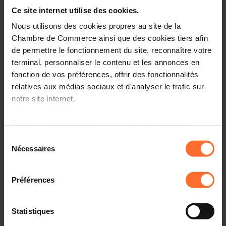
Entrepreneurship, le point de contact unique pour les
Ce site internet utilise des cookies.
entrepreneurs.
Nous utilisons des cookies propres au site de la
Comment? Participez à une prochaine session « le
Chambre de Commerce ainsi que des cookies tiers afin
parcours du créateur d’entreprise au Luxembourg», qui
de permettre le fonctionnement du site, reconnaître votre
vous informera sur l’écosystème, le cadre réglementaire
terminal, personnaliser le contenu et les annonces en
et les démarches à suivre.
fonction de vos préférences, offrir des fonctionnalités
relatives aux médias sociaux et d'analyser le trafic sur
Programme
notre site internet.
Première partie: tutoriel, en 45 minutes
Grâce au présent bandeau, vous pouvez accepter,
refuser ou configurer les cookies selon vos préférences,
Sélection
Aperçu des organismes de soutien aux
à l’exception des cookies strictement nécessaires au
Nécessaires
entrepreneurs au Luxembourg
du
fonctionnement du site. Une description des différents
consentement
Principaux aspects administratifs, légaux et fiscaux à
cookies est accessible sous l’onglet « Détails » ci-
connaître
Préférences
dessus.
Comprendre la procédure liée à l’autorisation
d’établissement et les étapes suivantes
Il est précisé que la navigation sur le site et certaines
Statistiques
fonctionnalités (ex : lecture de vidéos, partage sur les