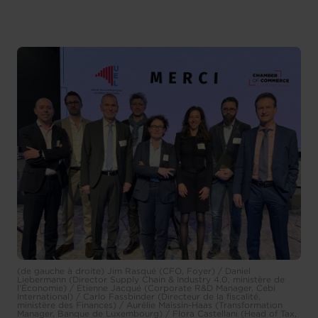
(de gauche à droite) Jim Rasqué (CFO, Foyer) / Daniel
Liebermann (Director Supply Chain & Industry 4.0, ministère de
l’Économie) / Etienne Jacqué (Corporate R&D Manager, Cebi
International) / Carlo Fassbinder (Directeur de la fiscalité,
ministère des Finances) / Aurélie Maissin-Haas (Transformation
Manager, Banque de Luxembourg) / Flora Castellani (Head of Tax,