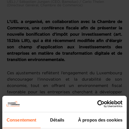
UEL) / Sébastien Jungen (CEO, Bamolux) / Carlo Thelen
(Directeur Général, Chambre de Commerce)
L’UEL a organisé, en collaboration avec la Chambre de
Commerce, une conférence fiscale afin de présenter la
nouvelle bonification d’impôt pour investissement (art.
152bis LIR), qui a été récemment modifiée afin d’élargir
son champ d’application aux investissements des
entreprises en matière de transformation digitale et de
transition environnementale.
Ces ajustements reflètent l’engagement du Luxembourg
d’encourager l’innovation et la durabilité de son
économie, tout en offrant un environnement fiscal
favorable pour les entreprises cherchant à développer
leurs activités économiques dans un monde en constante
évolution.
Cet évènement a réuni des intervenants de renom, dont
Consentement
Détails
À propos des cookies
des représentants du
ministère des Finances
(Monsieur