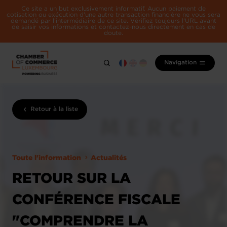
Ce site a un but exclusivement informatif. Aucun paiement de
cotisation ou exécution d'une autre transaction financière ne vous sera
demandé par l'intermédiaire de ce site. Vérifiez toujours l'URL avant
de saisir vos informations et contactez-nous directement en cas de
doute.
Navigation
Retour à la liste
Toute l'information
Actualités
RETOUR SUR LA
CONFÉRENCE FISCALE
"COMPRENDRE LA