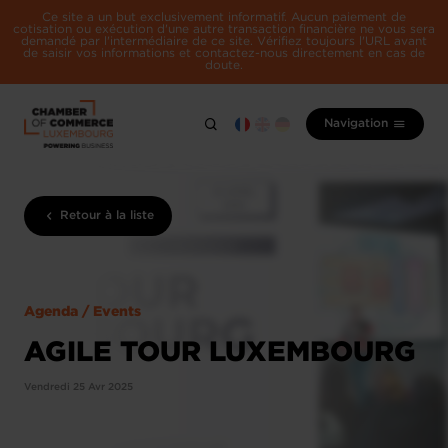
Ce site a un but exclusivement informatif. Aucun paiement de
cotisation ou exécution d'une autre transaction financière ne vous sera
demandé par l'intermédiaire de ce site. Vérifiez toujours l'URL avant
de saisir vos informations et contactez-nous directement en cas de
doute.
Navigation
Retour à la liste
Agenda / Events
AGILE TOUR LUXEMBOURG
Vendredi 25 Avr 2025