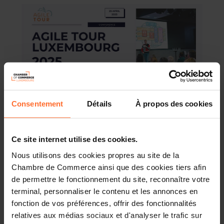
Consentement
Détails
À propos des cookies
Agile Tour Luxembourg
is an annual, community-driven
Ce site internet utilise des cookies.
Agile conference that brings together Agile
Nous utilisons des cookies propres au site de la
practitioners, coaches, and leaders from across Europe
and beyond. Its mission is to foster knowledge sharing,
Chambre de Commerce ainsi que des cookies tiers afin
collaboration, and networking in the Agile community.
de permettre le fonctionnement du site, reconnaître votre
terminal, personnaliser le contenu et les annonces en
The event features a variety of sessions,
fonction de vos préférences, offrir des fonctionnalités
including
keynotes
,
interactive workshops
, and
inspiring
relatives aux médias sociaux et d'analyser le trafic sur
talks
from experts in the field. It’s designed to provide