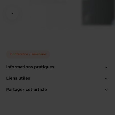
Conférence / séminaire
Informations pratiques
Vendredi 25 Avr 2025
Liens utiles
Luxmill, 4 Rue Samuel Beckett, 4371 Esch-Belval Sanem,
Luxembourg
Partager cet article
M'inscrire