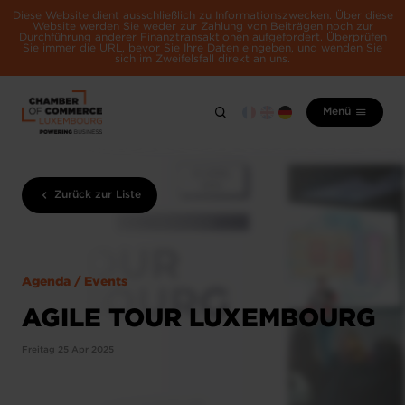
Diese Website dient ausschließlich zu Informationszwecken. Über diese
Website werden Sie weder zur Zahlung von Beiträgen noch zur
Durchführung anderer Finanztransaktionen aufgefordert. Überprüfen
Sie immer die URL, bevor Sie Ihre Daten eingeben, und wenden Sie
sich im Zweifelsfall direkt an uns.
Menü
Zurück zur Liste
Agenda / Events
AGILE TOUR LUXEMBOURG
Freitag 25 Apr 2025