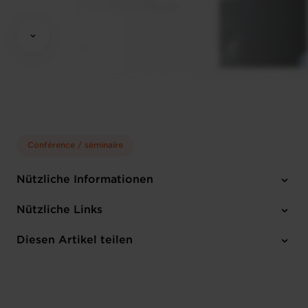
Conférence / séminaire
Nützliche Informationen
Freitag 25 Apr 2025
Nützliche Links
Luxmill, 4 Rue Samuel Beckett, 4371 Esch-Belval Sanem,
Luxembourg
Diesen Artikel teilen
Anmelden