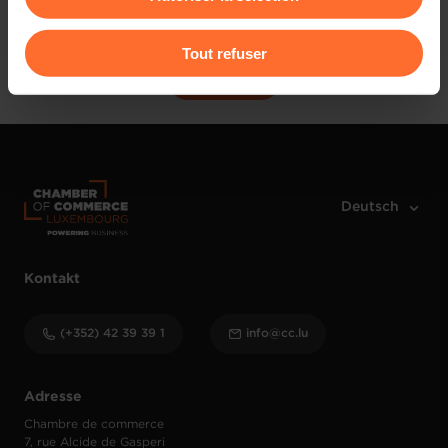
Register here
Pour de plus amples informations sur la manière dont
Tout refuser
nous utilisons lescookies et sommes amenés à traiter
Anmelden
vos données personnelles, vous pouvez consulter notre
Charte d’usage des cookies
et notre
Politique de
protection des données personnelles
.
Kontakt
(+352) 42 39 39 1
info@cc.lu
Adresse
Chambre de commerce
7, rue Alcide de Gasperi