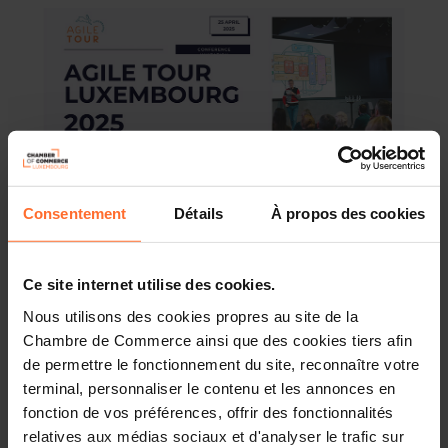
Consentement
Détails
À propos des cookies
Agile Tour Luxembourg
is an annual, community-driven
Ce site internet utilise des cookies.
Agile conference that brings together Agile
practitioners, coaches, and leaders from across Europe
Nous utilisons des cookies propres au site de la
and beyond. Its mission is to foster knowledge sharing,
Chambre de Commerce ainsi que des cookies tiers afin
collaboration, and networking in the Agile community.
de permettre le fonctionnement du site, reconnaître votre
terminal, personnaliser le contenu et les annonces en
The event features a variety of sessions,
fonction de vos préférences, offrir des fonctionnalités
including
keynotes
,
interactive workshops
, and
inspiring
relatives aux médias sociaux et d'analyser le trafic sur
talks
from experts in the field. It’s designed to provide