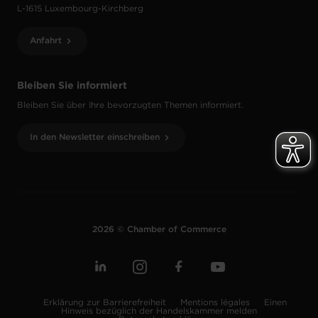
L-1615 Luxembourg-Kirchberg
Anfahrt
Bleiben Sie informiert
Bleiben Sie über Ihre bevorzugten Themen informiert.
In den Newsletter einschreiben
2026 © Chamber of Commerce
Erklärung zur Barrierefreiheit
Mentions légales
Einen
Hinweis bezüglich der Handelskammer melden