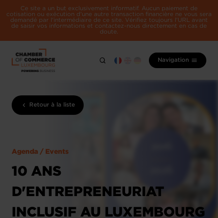
Ce site a un but exclusivement informatif. Aucun paiement de
cotisation ou exécution d'une autre transaction financière ne vous sera
demandé par l'intermédiaire de ce site. Vérifiez toujours l'URL avant
de saisir vos informations et contactez-nous directement en cas de
doute.
Navigation
Retour à la liste
Agenda / Events
10 ANS
D'ENTREPRENEURIAT
INCLUSIF AU LUXEMBOURG