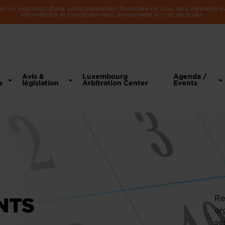
n ou exécution d'une autre transaction financière ne vous sera demandé par 
informations et contactez-nous directement en cas de doute.
Avis &
Luxembourg
Agenda /
s
législation
Arbitration Center
Events
NTS
Re
or
se