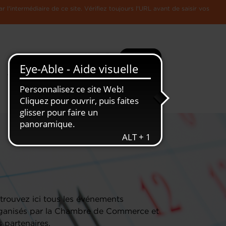
l'intermédiaire de ce site. Vérifiez toujours l'URL avant de saisir vos
Recherche
Plus
Toute
L'Economie
l'information
Luxembourgeoise
trouvez ici tous les événements
ganisés par la Chambre de Commerce et
s partenaires.